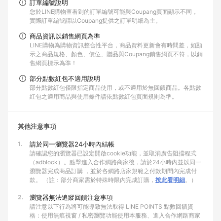
訂單編號說明
您於LINE購物查看到的訂單編號可能與Coupang頁面顯示不同，
實際訂單編號請以Coupang提供之訂單明細為主。
商品資訊以銷售網頁為準
LINE購物為購物資訊整合性平台，商品資料更新會有時間差，如顯
示之商品規格、顏色、價位、贈品與Coupang銷售網頁不符，以銷
售網頁標示為準！
部分點數紅包不適用說明
部分點數紅包僅限指定商品使用，或不適用於無回饋商品。各點數
紅包之適用商品與使用條件請依點數紅包頁面規則為準。
其他注意事項
1.
請於同一瀏覽器24小時內結帳
請確認您的瀏覽器已設定開啟cookie功能，並取消廣告阻擋程式
（adblock）。點擊進入合作網路商家後，請於24小時內並以同一
瀏覽器完成商品訂購 ，並於各網路店家規範之付款期間內完成付
款。 （註：部分商家需於特殊時限內完成訂購，
按此看明細
。）
2.
瀏覽器無法追蹤回饋注意事項
請注意以下行為將可能導致無法取得 LINE POINTS 點數回饋資
格：使用無痕視窗 / 私密瀏覽功能使用本服務、進入合作網路商家