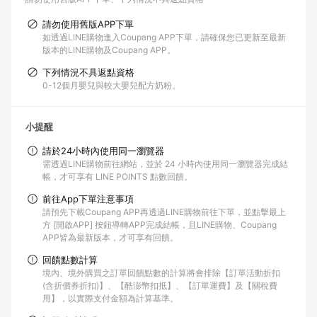
請勿使用舊版APP下單
如透過LINE購物進入Coupang APP下單，請確保您已更新至最新
版本的LINE購物及Coupang APP。
下列情況不具返點資格
0-12個月嬰兒與較大嬰兒配方奶粉。
小提醒
請於24小時內使用同一瀏覽器
需透過LINE購物前往網站，並於 24 小時內使用同一瀏覽器完成結
帳，才可享有 LINE POINTS 點數回饋。
前往App下單注意事項
請預先下載Coupang APP再透過LINE購物前往下單，並點擊最上
方 [開啟APP] 按鈕導轉APP完成結帳，且LINE購物、Coupang
APP皆為最新版本，才可享有回饋。
回饋點數計算
境內、境外購買之訂單回饋點數的計算將會排除【訂單活動折扣
(含折價券折扣)】、【酷澎幣扣抵】、【訂單運費】及【關稅費
用】，以實際支付金額為計算基準。