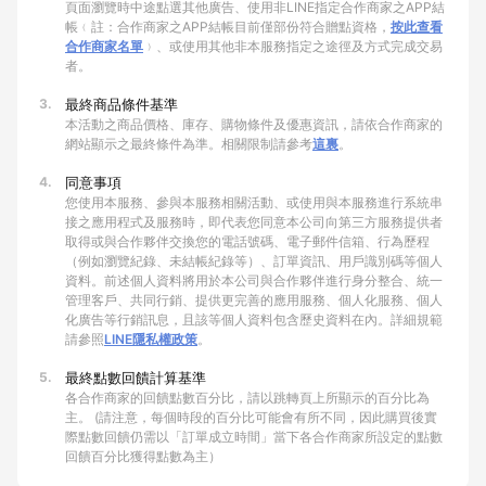
頁面瀏覽時中途點選其他廣告、使用非LINE指定合作商家之APP結
帳﹙註：合作商家之APP結帳目前僅部份符合贈點資格，
按此查看
合作商家名單
﹚、或使用其他非本服務指定之途徑及方式完成交易
者。
3.
最終商品條件基準
本活動之商品價格、庫存、購物條件及優惠資訊，請依合作商家的
網站顯示之最終條件為準。相關限制請參考
這裏
。
4.
同意事項
您使用本服務、參與本服務相關活動、或使用與本服務進行系統串
接之應用程式及服務時，即代表您同意本公司向第三方服務提供者
取得或與合作夥伴交換您的電話號碼、電子郵件信箱、行為歷程
（例如瀏覽紀錄、未結帳紀錄等）、訂單資訊、用戶識別碼等個人
資料。前述個人資料將用於本公司與合作夥伴進行身分整合、統一
管理客戶、共同行銷、提供更完善的應用服務、個人化服務、個人
化廣告等行銷訊息，且該等個人資料包含歷史資料在內。詳細規範
請參照
LINE隱私權政策
。
5.
最終點數回饋計算基準
各合作商家的回饋點數百分比，請以跳轉頁上所顯示的百分比為
主。 (請注意，每個時段的百分比可能會有所不同，因此購買後實
際點數回饋仍需以「訂單成立時間」當下各合作商家所設定的點數
回饋百分比獲得點數為主）