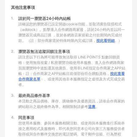
其他注意事項
1.
請於同一瀏覽器24小時內結帳
請確認您的瀏覽器已設定開啟cookie功能，並取消廣告阻擋程式
（adblock）。點擊進入合作網路商家後，請於24小時內並以同一
瀏覽器完成商品訂購 ，並於各網路店家規範之付款期間內完成付
款。 （註：部分商家需於特殊時限內完成訂購，
按此看明細
。）
2.
瀏覽器無法追蹤回饋注意事項
請注意以下行為將可能導致無法取得 LINE POINTS 點數回饋資
格：使用無痕視窗 / 私密瀏覽功能使用本服務、進入合作網路商家
頁面瀏覽時中途點選其他廣告、使用非LINE指定合作商家之APP結
帳﹙註：合作商家之APP結帳目前僅部份符合贈點資格，
按此查看
合作商家名單
﹚、或使用其他非本服務指定之途徑及方式完成交易
者。
3.
最終商品條件基準
本活動之商品價格、庫存、購物條件及優惠資訊，請依合作商家的
網站顯示之最終條件為準。相關限制請參考
這裏
。
4.
同意事項
您使用本服務、參與本服務相關活動、或使用與本服務進行系統串
接之應用程式及服務時，即代表您同意本公司向第三方服務提供者
取得或與合作夥伴交換您的電話號碼、電子郵件信箱、行為歷程