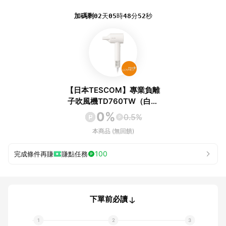
加碼剩
02
天
05
時
48
分
52
秒
【日本TESCOM】專業負離
子吹風機TD760TW（白）
《預購-預計8月中依序出貨》
0%
0.5%
_廠商直送
本商品 (無回饋)
100
完成條件再賺
賺點任務
下單前必讀