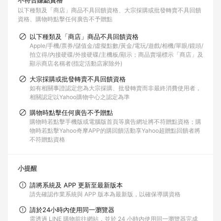
不符合賺點資格
以下種類及「商店」商品不具回饋資格
大宗採購或批發轉賣不具回饋
資格
購物時點擊任何廣告不予贈點
以下種類及「商店」商品不具回饋資格
Apple/手機/票券/儲值金/虛擬點數/黃金/電玩/遊戲/相機/單眼/鏡頭/
拍立得/內接硬碟/外接硬碟/主機板/顯示；商品賣場標示「商店」及
顯示商店名稱者(指定活動店家除外)
大宗採購或批發轉賣不具回饋資格
如有相關事證認定您為大宗採購、批發轉賣而非最終消費使用者，
相關認定以Yahoo購物中心之認定為準
購物時點擊任何廣告不予贈點
購物時若點擊手機版或電腦版首頁等廣告網址將不符贈點資格；購
物時若點擊Yahoo奇摩APP的購回饋活動享Yahoo超贈點回饋者將
不符贈點資格
小提醒
請將系統及 APP 更新至最新版本
請先確認作業系統與 APP 版本為最新版，以確保導購資格
請於24小時內使用同一瀏覽器
需透過 LINE 購物前往網站，並於 24 小時內使用同一瀏覽器完成