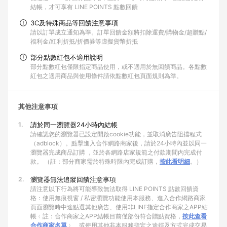
結帳，才可享有 LINE POINTS 點數回饋
3C及特殊商品等回饋注意事項
請以訂單成立通知為準。訂單回饋金額將扣除運費/購物金/超贈點/
福利金/紅利折抵/折價券等虛擬貨幣折抵
部分點數紅包不適用說明
部分點數紅包僅限指定商品使用，或不適用於無回饋商品。各點數
紅包之適用商品與使用條件請依點數紅包頁面規則為準。
其他注意事項
1.
請於同一瀏覽器24小時內結帳
請確認您的瀏覽器已設定開啟cookie功能，並取消廣告阻擋程式
（adblock）。點擊進入合作網路商家後，請於24小時內並以同一
瀏覽器完成商品訂購 ，並於各網路店家規範之付款期間內完成付
款。 （註：部分商家需於特殊時限內完成訂購，
按此看明細
。）
2.
瀏覽器無法追蹤回饋注意事項
請注意以下行為將可能導致無法取得 LINE POINTS 點數回饋資
格：使用無痕視窗 / 私密瀏覽功能使用本服務、進入合作網路商家
頁面瀏覽時中途點選其他廣告、使用非LINE指定合作商家之APP結
帳﹙註：合作商家之APP結帳目前僅部份符合贈點資格，
按此查看
合作商家名單
﹚、或使用其他非本服務指定之途徑及方式完成交易