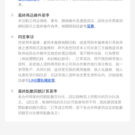
者。
3.
最終商品條件基準
本活動之商品價格、庫存、購物條件及優惠資訊，請依合作商家的
網站顯示之最終條件為準。相關限制請參考
這裏
。
4.
同意事項
您使用本服務、參與本服務相關活動、或使用與本服務進行系統串
接之應用程式及服務時，即代表您同意本公司向第三方服務提供者
取得或與合作夥伴交換您的電話號碼、電子郵件信箱、行為歷程
（例如瀏覽紀錄、未結帳紀錄等）、訂單資訊、用戶識別碼等個人
資料。前述個人資料將用於本公司與合作夥伴進行身分整合、統一
管理客戶、共同行銷、提供更完善的應用服務、個人化服務、個人
化廣告等行銷訊息，且該等個人資料包含歷史資料在內。詳細規範
請參照
LINE隱私權政策
。
5.
最終點數回饋計算基準
各合作商家的回饋點數百分比，請以跳轉頁上所顯示的百分比為
主。 (請注意，每個時段的百分比可能會有所不同，因此購買後實
際點數回饋仍需以「訂單成立時間」當下各合作商家所設定的點數
回饋百分比獲得點數為主）