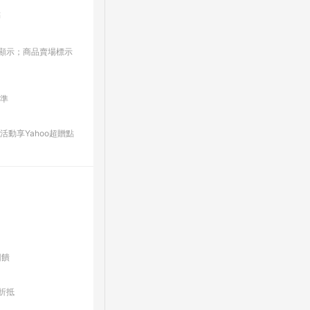
點
板/顯示；商品賣場標示
為準
動享Yahoo超贈點
回饋
折抵