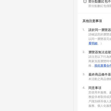
部分點數紅包不
部分點數紅包僅
其他注意事項
1.
請於同一瀏覽器
請確認您的瀏覽器
以同一瀏覽器完
看明細
。）
2.
瀏覽器無法追蹤
請注意以下行為將
商家頁面瀏覽時中
格，
按此查看合
3.
最終商品條件基
本活動之商品價
4.
同意事項
您使用本服務、
務提供者取得或
戶識別碼等個人
服務、個人化服