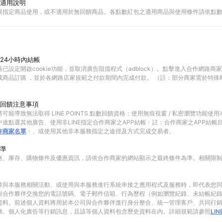
適用說明
限指定商品使用，或不適用於無回饋商品。各點數紅包之適用商品與使用條件請依點
24小時內結帳
已設定開啟cookie功能，並取消廣告阻擋程式（adblock）。點擊進入合作網路商
成商品訂購 ，並於各網路店家規範之付款期間內完成付款。 （註：部分商家需於特殊
回饋注意事項
可能導致無法取得 LINE POINTS 點數回饋資格：使用無痕視窗 / 私密瀏覽功能
途點選其他廣告、使用非LINE指定合作商家之APP結帳﹙註：合作商家之APP結帳
作商家名單
﹚、或使用其他非本服務指定之途徑及方式完成交易者。
準
格、庫存、購物條件及優惠資訊，請依合作商家的網站顯示之最終條件為準。相關限
參與本服務相關活動、或使用與本服務進行系統串接之應用程式及服務時，即代表您
與合作夥伴交換您的電話號碼、電子郵件信箱、行為歷程（例如瀏覽紀錄、未結帳紀
資料。前述個人資料將用於本公司與合作夥伴進行身分整合、統一管理客戶、共同行
務、個人化廣告等行銷訊息，且該等個人資料包含歷史資料在內。詳細規範請參照
LI