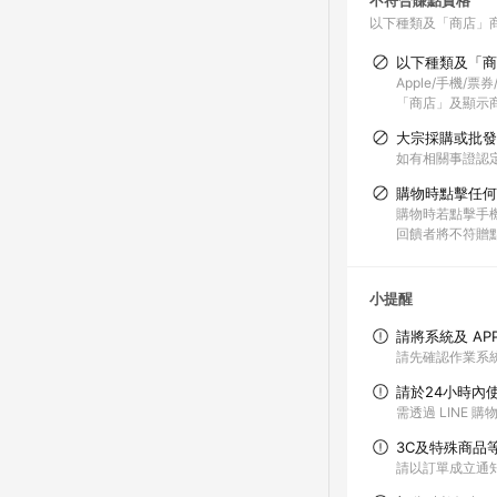
不符合賺點資格
以下種類及「商店」
以下種類及「商
Apple/手機/
「商店」及顯示商
大宗採購或批發
如有相關事證認
購物時點擊任何
購物時若點擊手機
回饋者將不符贈
小提醒
請將系統及 AP
請先確認作業系統
請於24小時內
需透過 LINE 
3C及特殊商品
請以訂單成立通知