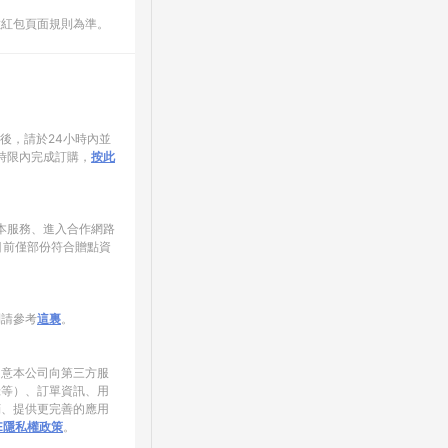
數紅包頁面規則為準。
家後，請於24小時內並
時限內完成訂購，
按此
使用本服務、進入合作網路
目前僅部份符合贈點資
制請參考
這裏
。
同意本公司向第三方服
錄等）、訂單資訊、用
銷、提供更完善的應用
NE隱私權政策
。