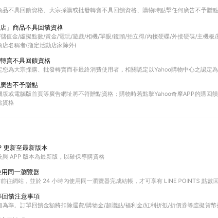
商品不具回饋資格
大宗採購或批發轉賣不具回饋資格
購物時點擊任何廣告不予贈
店」商品不具回饋資格
票券/儲值金/虛擬點數/黃金/電玩/遊戲/相機/單眼/鏡頭/拍立得/內接硬碟/外接硬碟/主機
店名稱者(指定活動店家除外)
轉賣不具回饋資格
定您為大宗採購、批發轉賣而非最終消費使用者，相關認定以Yahoo購物中心之認定
廣告不予贈點
版或電腦版首頁等廣告網址將不符贈點資格；購物時若點擊Yahoo奇摩APP的購回饋活
點資格
P 更新至最新版本
與 APP 版本為最新版，以確保導購資格
使用同一瀏覽器
購物前往網站，並於 24 小時內使用同一瀏覽器完成結帳，才可享有 LINE POINTS 點數
等回饋注意事項
為準。訂單回饋金額將扣除運費/購物金/超贈點/福利金/紅利折抵/折價券等虛擬貨幣