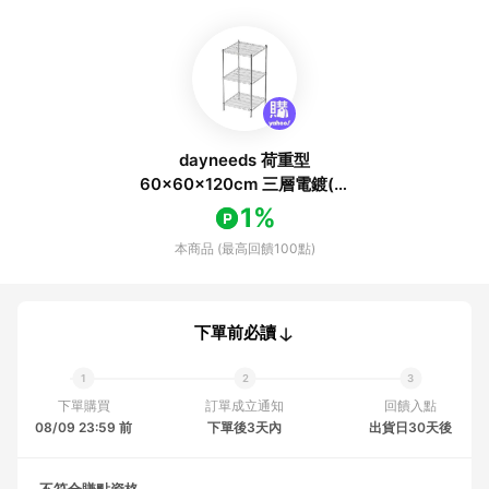
dayneeds 荷重型
60x60x120cm 三層電鍍(鎖
管)波浪架 超強耐重/倉儲架/
1%
置物架
本商品 (最高回饋100點)
下單前必讀
下單購買
訂單成立通知
回饋入點
08/09 23:59 前
下單後3天內
出貨日30天後