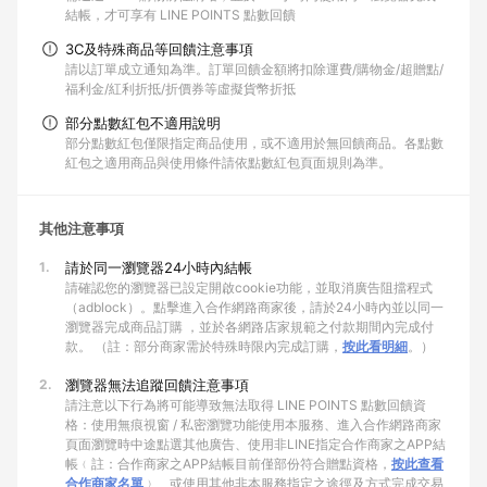
結帳，才可享有 LINE POINTS 點數回饋
3C及特殊商品等回饋注意事項
請以訂單成立通知為準。訂單回饋金額將扣除運費/購物金/超贈點/
福利金/紅利折抵/折價券等虛擬貨幣折抵
部分點數紅包不適用說明
部分點數紅包僅限指定商品使用，或不適用於無回饋商品。各點數
紅包之適用商品與使用條件請依點數紅包頁面規則為準。
其他注意事項
1.
請於同一瀏覽器24小時內結帳
請確認您的瀏覽器已設定開啟cookie功能，並取消廣告阻擋程式
（adblock）。點擊進入合作網路商家後，請於24小時內並以同一
瀏覽器完成商品訂購 ，並於各網路店家規範之付款期間內完成付
款。 （註：部分商家需於特殊時限內完成訂購，
按此看明細
。）
2.
瀏覽器無法追蹤回饋注意事項
請注意以下行為將可能導致無法取得 LINE POINTS 點數回饋資
格：使用無痕視窗 / 私密瀏覽功能使用本服務、進入合作網路商家
頁面瀏覽時中途點選其他廣告、使用非LINE指定合作商家之APP結
帳﹙註：合作商家之APP結帳目前僅部份符合贈點資格，
按此查看
合作商家名單
﹚、或使用其他非本服務指定之途徑及方式完成交易