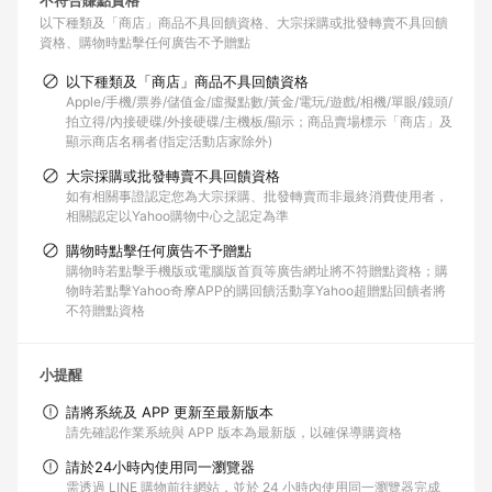
不符合賺點資格
以下種類及「商店」商品不具回饋資格
大宗採購或批發轉賣不具回饋
資格
購物時點擊任何廣告不予贈點
以下種類及「商店」商品不具回饋資格
Apple/手機/票券/儲值金/虛擬點數/黃金/電玩/遊戲/相機/單眼/鏡頭/
拍立得/內接硬碟/外接硬碟/主機板/顯示；商品賣場標示「商店」及
顯示商店名稱者(指定活動店家除外)
大宗採購或批發轉賣不具回饋資格
如有相關事證認定您為大宗採購、批發轉賣而非最終消費使用者，
相關認定以Yahoo購物中心之認定為準
購物時點擊任何廣告不予贈點
購物時若點擊手機版或電腦版首頁等廣告網址將不符贈點資格；購
物時若點擊Yahoo奇摩APP的購回饋活動享Yahoo超贈點回饋者將
不符贈點資格
小提醒
請將系統及 APP 更新至最新版本
請先確認作業系統與 APP 版本為最新版，以確保導購資格
請於24小時內使用同一瀏覽器
需透過 LINE 購物前往網站，並於 24 小時內使用同一瀏覽器完成