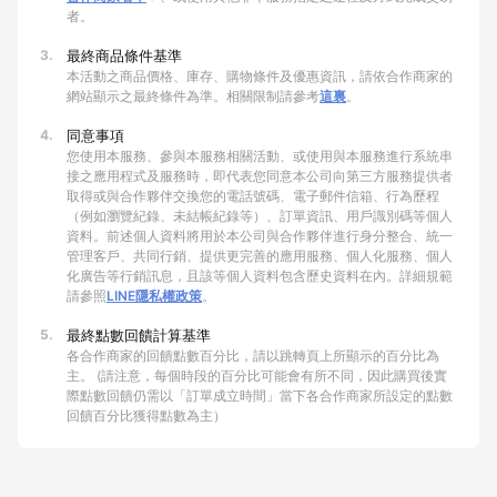
者。
3.
最終商品條件基準
本活動之商品價格、庫存、購物條件及優惠資訊，請依合作商家的
網站顯示之最終條件為準。相關限制請參考
這裏
。
4.
同意事項
您使用本服務、參與本服務相關活動、或使用與本服務進行系統串
接之應用程式及服務時，即代表您同意本公司向第三方服務提供者
取得或與合作夥伴交換您的電話號碼、電子郵件信箱、行為歷程
（例如瀏覽紀錄、未結帳紀錄等）、訂單資訊、用戶識別碼等個人
資料。前述個人資料將用於本公司與合作夥伴進行身分整合、統一
管理客戶、共同行銷、提供更完善的應用服務、個人化服務、個人
化廣告等行銷訊息，且該等個人資料包含歷史資料在內。詳細規範
請參照
LINE隱私權政策
。
5.
最終點數回饋計算基準
各合作商家的回饋點數百分比，請以跳轉頁上所顯示的百分比為
主。 (請注意，每個時段的百分比可能會有所不同，因此購買後實
際點數回饋仍需以「訂單成立時間」當下各合作商家所設定的點數
回饋百分比獲得點數為主）