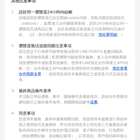
其他注意事項
1.
請於同一瀏覽器24小時內結帳
請確認您的瀏覽器已設定開啟cookie功能，並取消廣告阻擋程式
（adblock）。點擊進入合作網路商家後，請於24小時內並以同一
瀏覽器完成商品訂購 ，並於各網路店家規範之付款期間內完成付
款。 （註：部分商家需於特殊時限內完成訂購，
按此看明細
。）
2.
瀏覽器無法追蹤回饋注意事項
請注意以下行為將可能導致無法取得 LINE POINTS 點數回饋資
格：使用無痕視窗 / 私密瀏覽功能使用本服務、進入合作網路商家
頁面瀏覽時中途點選其他廣告、使用非LINE指定合作商家之APP結
帳﹙註：合作商家之APP結帳目前僅部份符合贈點資格，
按此查看
合作商家名單
﹚、或使用其他非本服務指定之途徑及方式完成交易
者。
3.
最終商品條件基準
本活動之商品價格、庫存、購物條件及優惠資訊，請依合作商家的
網站顯示之最終條件為準。相關限制請參考
這裏
。
4.
同意事項
您使用本服務、參與本服務相關活動、或使用與本服務進行系統串
接之應用程式及服務時，即代表您同意本公司向第三方服務提供者
取得或與合作夥伴交換您的電話號碼、電子郵件信箱、行為歷程
（例如瀏覽紀錄、未結帳紀錄等）、訂單資訊、用戶識別碼等個人