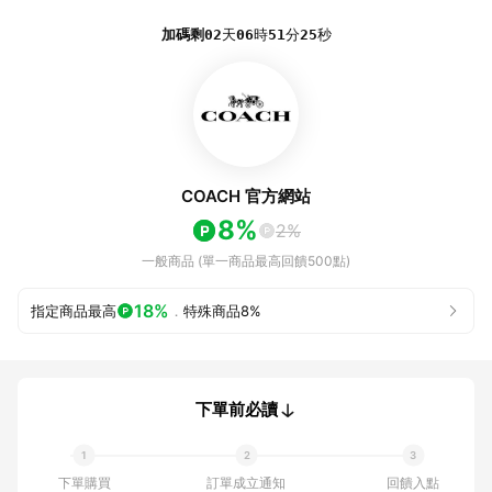
加碼剩
02
天
06
時
51
分
25
秒
COACH 官方網站
8%
2%
一般商品 (單一商品最高回饋500點)
18%
指定商品最高
．
特殊商品
8%
下單前必讀
下單購買
訂單成立通知
回饋入點