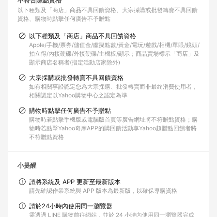
不符合賺點資格
以下種類及「商店」商品不具回饋資格
大宗採購或批發轉賣不具回饋
資格
購物時點擊任何廣告不予贈點
以下種類及「商店」商品不具回饋資格
Apple/手機/票券/儲值金/虛擬點數/黃金/電玩/遊戲/相機/單眼/鏡頭/
拍立得/內接硬碟/外接硬碟/主機板/顯示；商品賣場標示「商店」及
顯示商店名稱者(指定活動店家除外)
大宗採購或批發轉賣不具回饋資格
如有相關事證認定您為大宗採購、批發轉賣而非最終消費使用者，
相關認定以Yahoo購物中心之認定為準
購物時點擊任何廣告不予贈點
購物時若點擊手機版或電腦版首頁等廣告網址將不符贈點資格；購
物時若點擊Yahoo奇摩APP的購回饋活動享Yahoo超贈點回饋者將
不符贈點資格
小提醒
請將系統及 APP 更新至最新版本
請先確認作業系統與 APP 版本為最新版，以確保導購資格
請於24小時內使用同一瀏覽器
需透過 LINE 購物前往網站，並於 24 小時內使用同一瀏覽器完成