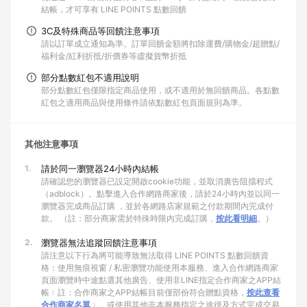
結帳，才可享有 LINE POINTS 點數回饋
3C及特殊商品等回饋注意事項
請以訂單成立通知為準。訂單回饋金額將扣除運費/購物金/超贈點/
福利金/紅利折抵/折價券等虛擬貨幣折抵
部分點數紅包不適用說明
部分點數紅包僅限指定商品使用，或不適用於無回饋商品。各點數
紅包之適用商品與使用條件請依點數紅包頁面規則為準。
其他注意事項
1.
請於同一瀏覽器24小時內結帳
請確認您的瀏覽器已設定開啟cookie功能，並取消廣告阻擋程式
（adblock）。點擊進入合作網路商家後，請於24小時內並以同一
瀏覽器完成商品訂購 ，並於各網路店家規範之付款期間內完成付
款。 （註：部分商家需於特殊時限內完成訂購，
按此看明細
。）
2.
瀏覽器無法追蹤回饋注意事項
請注意以下行為將可能導致無法取得 LINE POINTS 點數回饋資
格：使用無痕視窗 / 私密瀏覽功能使用本服務、進入合作網路商家
頁面瀏覽時中途點選其他廣告、使用非LINE指定合作商家之APP結
帳﹙註：合作商家之APP結帳目前僅部份符合贈點資格，
按此查看
合作商家名單
﹚、或使用其他非本服務指定之途徑及方式完成交易