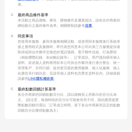
者。
3.
最終商品條件基準
本活動之商品價格、庫存、購物條件及優惠資訊，請依合作商家的
網站顯示之最終條件為準。相關限制請參考
這裏
。
4.
同意事項
您使用本服務、參與本服務相關活動、或使用與本服務進行系統串
接之應用程式及服務時，即代表您同意本公司向第三方服務提供者
取得或與合作夥伴交換您的電話號碼、電子郵件信箱、行為歷程
（例如瀏覽紀錄、未結帳紀錄等）、訂單資訊、用戶識別碼等個人
資料。前述個人資料將用於本公司與合作夥伴進行身分整合、統一
管理客戶、共同行銷、提供更完善的應用服務、個人化服務、個人
化廣告等行銷訊息，且該等個人資料包含歷史資料在內。詳細規範
請參照
LINE隱私權政策
。
5.
最終點數回饋計算基準
各合作商家的回饋點數百分比，請以跳轉頁上所顯示的百分比為
主。 (請注意，每個時段的百分比可能會有所不同，因此購買後實
際點數回饋仍需以「訂單成立時間」當下各合作商家所設定的點數
回饋百分比獲得點數為主）