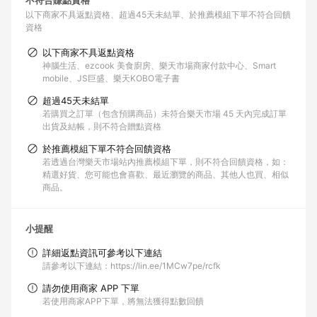
不符合賺點資格
以下商家不具返點資格
超過45天未結單
於推薦模組下單不符合回饋
資格
以下商家不具返點資格
神腦生活、ezcook 美食廚房、樂天市場商家付款中心、Smart
mobile、JS巨盛、樂天KOBO電子書
超過45天未結單
若購買之訂單（包含預購商品）未符合樂天市場 45 天內完成訂單
出貨及結帳，則不符合贈點資格
於推薦模組下單不符合回饋資格
若透過台灣樂天市場站內推薦模組下單，則不符合回饋資格，如：
精選好貨、您可能也會喜歡、最近瀏覽的商品、其他人也買、相似
商品。
小提醒
詳細返點資訊可參考以下連結
請參考以下連結：https://lin.ee/1MCw7pe/rcfk
請勿使用商家 APP 下單
若使用商家APP下單，將無法獲得點數回饋