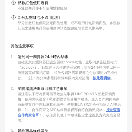
點數紅包使用規範
不返點商品亦不可使用點數紅包
部分點數紅包不適用說明
部分點數紅包僅限指定商品使用，或不適用於無回饋商品。各點數
紅包之適用商品與使用條件請依點數紅包頁面規則為準。
其他注意事項
1.
請於同一瀏覽器24小時內結帳
請確認您的瀏覽器已設定開啟cookie功能，並取消廣告阻擋程式
（adblock）。點擊進入合作網路商家後，請於24小時內並以同一
瀏覽器完成商品訂購 ，並於各網路店家規範之付款期間內完成付
款。 （註：部分商家需於特殊時限內完成訂購，
按此看明細
。）
2.
瀏覽器無法追蹤回饋注意事項
請注意以下行為將可能導致無法取得 LINE POINTS 點數回饋資
格：使用無痕視窗 / 私密瀏覽功能使用本服務、進入合作網路商家
頁面瀏覽時中途點選其他廣告、使用非LINE指定合作商家之APP結
帳﹙註：合作商家之APP結帳目前僅部份符合贈點資格，
按此查看
合作商家名單
﹚、或使用其他非本服務指定之途徑及方式完成交易
者。
3.
最終商品條件基準