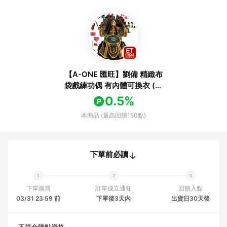
【A-ONE 匯旺】劉備 精緻布
袋戲練功偶 有內體可換衣 (送
國旗電繡補丁 戲偶架) 古早味
0.5%
練習 布偶 木偶 人偶 戲偶 手偶
本商品 (最高回饋150點)
玩偶 童玩
下單前必讀
下單購買
訂單成立通知
回饋入點
03/31 23:59 前
下單後3天內
出貨日30天後