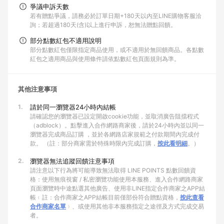
爭議申訴天數
若有贈點爭議，請務必於訂單日期+180天以內至LINE購物客服洽
詢；若超過180天(含)以上進行申訴，恕無法贈點回饋。
部分點數紅包不適用說明
部分點數紅包僅限指定商品使用，或不適用於無回饋商品。各點數
紅包之適用商品與使用條件請依點數紅包頁面規則為準。
其他注意事項
1.
請於同一瀏覽器24小時內結帳
請確認您的瀏覽器已設定開啟cookie功能，並取消廣告阻擋程式
（adblock）。點擊進入合作網路商家後，請於24小時內並以同一
瀏覽器完成商品訂購 ，並於各網路店家規範之付款期間內完成付
款。 （註：部分商家需於特殊時限內完成訂購，
按此看明細
。）
2.
瀏覽器無法追蹤回饋注意事項
請注意以下行為將可能導致無法取得 LINE POINTS 點數回饋資
格：使用無痕視窗 / 私密瀏覽功能使用本服務、進入合作網路商家
頁面瀏覽時中途點選其他廣告、使用非LINE指定合作商家之APP結
帳﹙註：合作商家之APP結帳目前僅部份符合贈點資格，
按此查看
合作商家名單
﹚、或使用其他非本服務指定之途徑及方式完成交易
者。