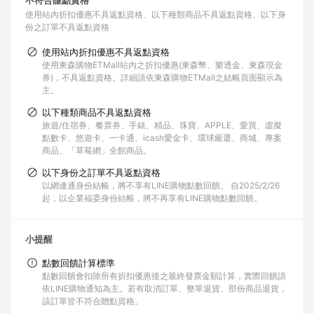
不符合賺點資格
使用站內折扣優惠不具返點資格
以下種類商品不具返點資格
以下身
份之訂單不具返點資格
使用站內折扣優惠不具返點資格
使用東森購物ETMall站內之折扣優惠(東森幣、樂透金、東森現金
券)，不具返點資格。詳細請依東森購物ETMall之結帳頁面顯示為
主。
以下種類商品不具返點資格
旅遊/住宿券、餐票券、手錶、精品、珠寶、APPLE、愛買、虛擬
點數卡、悠遊卡、一卡通、icash愛金卡、環球嚴選、商城、專案
商品、「草莓網」全館商品。
以下身份之訂單不具返點資格
以網連通身份結帳，將不享有LINE購物點數回饋。 自2025/2/26
起，以企業福委身份結帳，將不再享有LINE購物點數回饋。
小提醒
點數回饋計算標準
點數回饋會扣除所有折扣優惠後之最終發票金額計算，實際回饋請
依LINE購物通知為主。若有取消訂單、整單退貨、部份商品退貨，
該訂單皆不符合贈點資格。