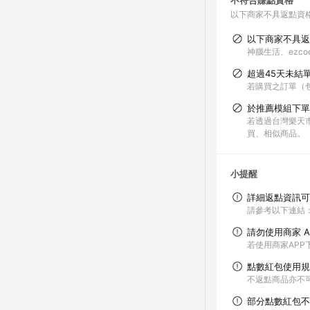
不符合賺點資格
以下商家不具返點資
以下商家不具返
神腦生活、ezco
超過45天未結
若購買之訂單（
於推薦模組下單
若透過台灣樂天
買、相似商品。
小提醒
詳細返點資訊可
請參考以下連結：http
請勿使用商家 A
若使用商家AP
點數紅包使用規
不返點商品亦不
部分點數紅包不