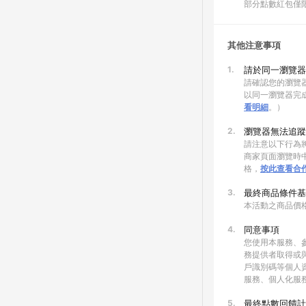
部分點數紅包僅
其他注意事項
1.
請於同一瀏覽器
請確認您的瀏覽器
以同一瀏覽器完
看明細
。）
2.
瀏覽器無法追蹤
請注意以下行為將
商家頁面瀏覽時中
格，
按此查看合
3.
最終商品條件基
本活動之商品價
4.
同意事項
您使用本服務、
務提供者取得或
戶識別碼等個人
服務、個人化服
5.
最終點數回饋計