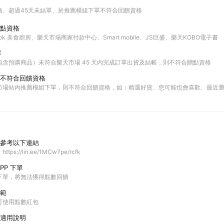
格
超過45天未結單
於推薦模組下單不符合回饋資格
點資格
ok 美食廚房、樂天市場商家付款中心、Smart mobile、JS巨盛、樂天KOBO電子書
單
包含預購商品）未符合樂天市場 45 天內完成訂單出貨及結帳，則不符合贈點資格
不符合回饋資格
市場站內推薦模組下單，則不符合回饋資格，如：精選好貨、您可能也會喜歡、最近
參考以下連結
s://lin.ee/1MCw7pe/rcfk
PP 下單
P下單，將無法獲得點數回饋
範
可使用點數紅包
適用說明