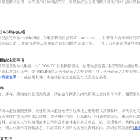
限指定商品使用，或不適用於無回饋商品。各點數紅包之適用商品與使用條件請依點
24小時內結帳
已設定開啟cookie功能，並取消廣告阻擋程式（adblock）。點擊進入合作網路商
成商品訂購 ，並於各網路店家規範之付款期間內完成付款。 （註：部分商家需於特殊
回饋注意事項
可能導致無法取得 LINE POINTS 點數回饋資格：使用無痕視窗 / 私密瀏覽功能
途點選其他廣告、使用非LINE指定合作商家之APP結帳﹙註：合作商家之APP結帳
作商家名單
﹚、或使用其他非本服務指定之途徑及方式完成交易者。
準
格、庫存、購物條件及優惠資訊，請依合作商家的網站顯示之最終條件為準。相關限
參與本服務相關活動、或使用與本服務進行系統串接之應用程式及服務時，即代表您
與合作夥伴交換您的電話號碼、電子郵件信箱、行為歷程（例如瀏覽紀錄、未結帳紀
資料。前述個人資料將用於本公司與合作夥伴進行身分整合、統一管理客戶、共同行
務、個人化廣告等行銷訊息，且該等個人資料包含歷史資料在內。詳細規範請參照
LI
算基準