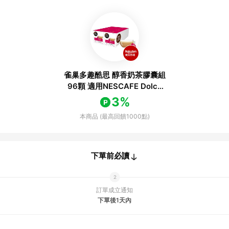
雀巢多趣酷思 醇香奶茶膠囊組
96顆 適用NESCAFE Dolce
Gusto機器
3%
本商品 (最高回饋1000點)
下單前必讀
訂單成立通知
下單後1天內