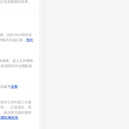
數紅包頁面規則為準。
家後，請於24小時內並
時限內完成訂購，
按此
使用本服務、進入合作網路
目前僅部份符合贈點資
制請參考
這裏
。
同意本公司向第三方服
錄等）、訂單資訊、用
銷、提供更完善的應用
NE隱私權政策
。