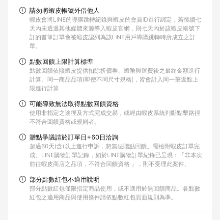
請勿將蝦皮帳號外借他人
蝦皮會將LINE的導購跳轉紀錄與蝦皮的會員ID進行綁定，若後續七
天內未透過其他媒體來源導入蝦皮官網，則七天內於該蝦皮帳號下
訂的首筆訂單會被蝦皮認列為該LINE用戶導購跳轉時所成立之訂
單。
點數回饋上限計算標準
點數回饋依照蝦皮提供扣除折價券、蝦幣與運費後之最終金額進行
計算。同一商品品項(即便不同尺寸規格)，皆會計入同一筆返點上
限進行計算
可能導致無法取得點數回饋資格
使用非指定之途徑及方式完成交易，或經由蝦皮系統判斷點擊路徑
不符合回饋資格或規則者。
贈點爭議請於訂單日+60日洽詢
超過60天(含)以上進行申訴，恕無法贈點回饋。需檢附蝦皮訂單完
成、LINE購物訂單記錄，如於LINE購物訂單紀錄已呈現：「非本次
前往蝦皮商店之品項，不符合回饋資格 」，則不受理此案件。
部分點數紅包不適用說明
部分點數紅包僅限指定商品使用，或不適用於無回饋商品。各點數
紅包之適用商品與使用條件請依點數紅包頁面規則為準。