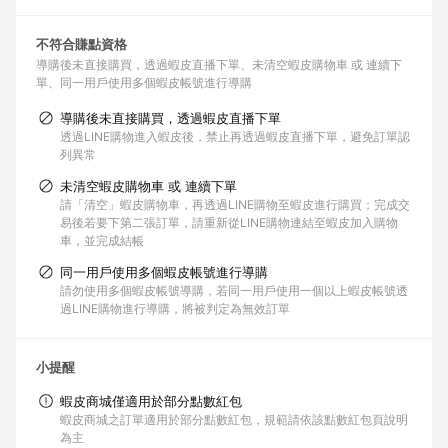
不符合賺點資格
導購後未直接購買，透過蝦皮直播下單
未清空蝦皮購物車 或 連續下
單
同一用戶使用多個蝦皮帳號進行導購
導購後未直接購買，透過蝦皮直播下單
透過LINE購物進入蝦皮後，禁止再透過蝦皮直播下單，避免訂單認
列異常
未清空蝦皮購物車 或 連續下單
請「清空」蝦皮購物車，再透過LINE購物至蝦皮進行購買；完成交
易後若要下第二張訂單，請重新從LINE購物連結至蝦皮加入購物
車，並完成結帳
同一用戶使用多個蝦皮帳號進行導購
請勿使用多個蝦皮帳號導購，若同一用戶使用一個以上蝦皮帳號透
過LINE購物進行導購，將被判定為無效訂單
小提醒
蝦皮商城僅適用於部分點數紅包
蝦皮商城之訂單適用於部分點數紅包，規範請依該點數紅包頁說明
為主