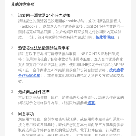
其他注意事項
1.
請於同一瀏覽器24小時內結帳
請確認您的瀏覽器已設定開啟cookie功能，並取消廣告阻擋程式
（adblock）。點擊進入合作網路商家後，請於24小時內並以同一
瀏覽器完成商品訂購 ，並於各網路店家規範之付款期間內完成付
款。 （註：部分商家需於特殊時限內完成訂購，
按此看明細
。）
2.
瀏覽器無法追蹤回饋注意事項
請注意以下行為將可能導致無法取得 LINE POINTS 點數回饋資
格：使用無痕視窗 / 私密瀏覽功能使用本服務、進入合作網路商家
頁面瀏覽時中途點選其他廣告、使用非LINE指定合作商家之APP結
帳﹙註：合作商家之APP結帳目前僅部份符合贈點資格，
按此查看
合作商家名單
﹚、或使用其他非本服務指定之途徑及方式完成交易
者。
3.
最終商品條件基準
本活動之商品價格、庫存、購物條件及優惠資訊，請依合作商家的
網站顯示之最終條件為準。相關限制請參考
這裏
。
4.
同意事項
您使用本服務、參與本服務相關活動、或使用與本服務進行系統串
接之應用程式及服務時，即代表您同意本公司向第三方服務提供者
取得或與合作夥伴交換您的電話號碼、電子郵件信箱、行為歷程
（例如瀏覽紀錄、未結帳紀錄等）、訂單資訊、用戶識別碼等個人