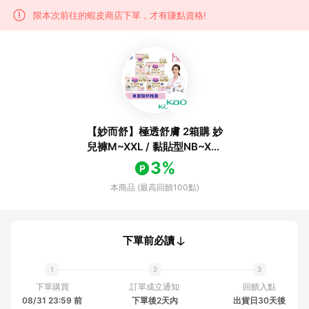
限本次前往的蝦皮商店下單，才有賺點資格!
【妙而舒】極透舒膚 2箱購 妙
兒褲M~XXL / 黏貼型NB~XL│
花王旗艦館
3%
本商品 (最高回饋100點)
下單前必讀
下單購買
訂單成立通知
回饋入點
08/31 23:59 前
下單後2天內
出貨日30天後