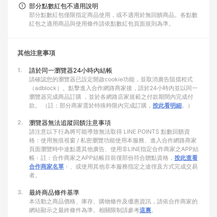
部分點數紅包不適用說明
部分點數紅包僅限指定商品使用，或不適用於無回饋商品。各點數
紅包之適用商品與使用條件請依點數紅包頁面規則為準。
其他注意事項
1.
請於同一瀏覽器24小時內結帳
請確認您的瀏覽器已設定開啟cookie功能，並取消廣告阻擋程式
（adblock）。點擊進入合作網路商家後，請於24小時內並以同一
瀏覽器完成商品訂購 ，並於各網路店家規範之付款期間內完成付
款。 （註：部分商家需於特殊時限內完成訂購，
按此看明細
。）
2.
瀏覽器無法追蹤回饋注意事項
請注意以下行為將可能導致無法取得 LINE POINTS 點數回饋資
格：使用無痕視窗 / 私密瀏覽功能使用本服務、進入合作網路商家
頁面瀏覽時中途點選其他廣告、使用非LINE指定合作商家之APP結
帳﹙註：合作商家之APP結帳目前僅部份符合贈點資格，
按此查看
合作商家名單
﹚、或使用其他非本服務指定之途徑及方式完成交易
者。
3.
最終商品條件基準
本活動之商品價格、庫存、購物條件及優惠資訊，請依合作商家的
網站顯示之最終條件為準。相關限制請參考
這裏
。