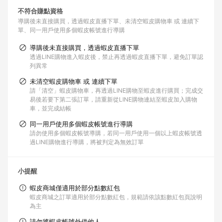
不符合賺點資格
導購後未直接購買，透過蝦皮直播下單
未清空蝦皮購物車 或 連續下
單
同一用戶使用多個蝦皮帳號進行導購
導購後未直接購買，透過蝦皮直播下單
透過LINE購物進入蝦皮後，禁止再透過蝦皮直播下單，避免訂單認
列異常
未清空蝦皮購物車 或 連續下單
請「清空」蝦皮購物車，再透過LINE購物至蝦皮進行購買；完成交
易後若要下第二張訂單，請重新從LINE購物連結至蝦皮加入購物
車，並完成結帳
同一用戶使用多個蝦皮帳號進行導購
請勿使用多個蝦皮帳號導購，若同一用戶使用一個以上蝦皮帳號透
過LINE購物進行導購，將被判定為無效訂單
小提醒
蝦皮商城僅適用於部分點數紅包
蝦皮商城之訂單適用於部分點數紅包，規範請依該點數紅包頁說明
為主
請勿將蝦皮帳號外借他人