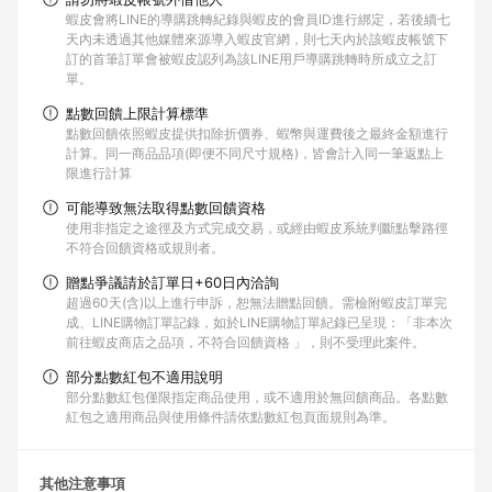
蝦皮會將LINE的導購跳轉紀錄與蝦皮的會員ID進行綁定，若後續七
天內未透過其他媒體來源導入蝦皮官網，則七天內於該蝦皮帳號下
訂的首筆訂單會被蝦皮認列為該LINE用戶導購跳轉時所成立之訂
單。
點數回饋上限計算標準
點數回饋依照蝦皮提供扣除折價券、蝦幣與運費後之最終金額進行
計算。同一商品品項(即便不同尺寸規格)，皆會計入同一筆返點上
限進行計算
可能導致無法取得點數回饋資格
使用非指定之途徑及方式完成交易，或經由蝦皮系統判斷點擊路徑
不符合回饋資格或規則者。
贈點爭議請於訂單日+60日內洽詢
超過60天(含)以上進行申訴，恕無法贈點回饋。需檢附蝦皮訂單完
成、LINE購物訂單記錄，如於LINE購物訂單紀錄已呈現：「非本次
前往蝦皮商店之品項，不符合回饋資格 」，則不受理此案件。
部分點數紅包不適用說明
部分點數紅包僅限指定商品使用，或不適用於無回饋商品。各點數
紅包之適用商品與使用條件請依點數紅包頁面規則為準。
其他注意事項