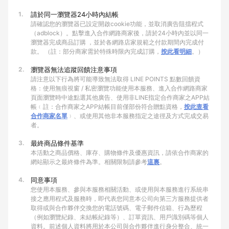
1.
請於同一瀏覽器24小時內結帳
請確認您的瀏覽器已設定開啟cookie功能，並取消廣告阻擋程式
（adblock）。點擊進入合作網路商家後，請於24小時內並以同一
瀏覽器完成商品訂購 ，並於各網路店家規範之付款期間內完成付
款。 （註：部分商家需於特殊時限內完成訂購，
按此看明細
。）
2.
瀏覽器無法追蹤回饋注意事項
請注意以下行為將可能導致無法取得 LINE POINTS 點數回饋資
格：使用無痕視窗 / 私密瀏覽功能使用本服務、進入合作網路商家
頁面瀏覽時中途點選其他廣告、使用非LINE指定合作商家之APP結
帳﹙註：合作商家之APP結帳目前僅部份符合贈點資格，
按此查看
合作商家名單
﹚、或使用其他非本服務指定之途徑及方式完成交易
者。
3.
最終商品條件基準
本活動之商品價格、庫存、購物條件及優惠資訊，請依合作商家的
網站顯示之最終條件為準。相關限制請參考
這裏
。
4.
同意事項
您使用本服務、參與本服務相關活動、或使用與本服務進行系統串
接之應用程式及服務時，即代表您同意本公司向第三方服務提供者
取得或與合作夥伴交換您的電話號碼、電子郵件信箱、行為歷程
（例如瀏覽紀錄、未結帳紀錄等）、訂單資訊、用戶識別碼等個人
資料。前述個人資料將用於本公司與合作夥伴進行身分整合、統一