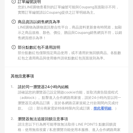
訂單編號說明
您於LINE購物查看到的訂單編號可能與Coupang頁面顯示不同，
實際訂單編號請以Coupang提供之訂單明細為主。
商品資訊以銷售網頁為準
LINE購物為購物資訊整合性平台，商品資料更新會有時間差，如顯
示之商品規格、顏色、價位、贈品與Coupang銷售網頁不符，以銷
售網頁標示為準！
部分點數紅包不適用說明
部分點數紅包僅限指定商品使用，或不適用於無回饋商品。各點數
紅包之適用商品與使用條件請依點數紅包頁面規則為準。
其他注意事項
1.
請於同一瀏覽器24小時內結帳
請確認您的瀏覽器已設定開啟cookie功能，並取消廣告阻擋程式
（adblock）。點擊進入合作網路商家後，請於24小時內並以同一
瀏覽器完成商品訂購 ，並於各網路店家規範之付款期間內完成付
款。 （註：部分商家需於特殊時限內完成訂購，
按此看明細
。）
2.
瀏覽器無法追蹤回饋注意事項
請注意以下行為將可能導致無法取得 LINE POINTS 點數回饋資
格：使用無痕視窗 / 私密瀏覽功能使用本服務、進入合作網路商家