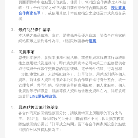
頁面瀏覽時中途點選其他廣告、使用非LINE指定合作商家之APP結
帳﹙註：合作商家之APP結帳目前僅部份符合贈點資格，
按此查看
合作商家名單
﹚、或使用其他非本服務指定之途徑及方式完成交易
者。
3.
最終商品條件基準
本活動之商品價格、庫存、購物條件及優惠資訊，請依合作商家的
網站顯示之最終條件為準。相關限制請參考
這裏
。
4.
同意事項
您使用本服務、參與本服務相關活動、或使用與本服務進行系統串
接之應用程式及服務時，即代表您同意本公司向第三方服務提供者
取得或與合作夥伴交換您的電話號碼、電子郵件信箱、行為歷程
（例如瀏覽紀錄、未結帳紀錄等）、訂單資訊、用戶識別碼等個人
資料。前述個人資料將用於本公司與合作夥伴進行身分整合、統一
管理客戶、共同行銷、提供更完善的應用服務、個人化服務、個人
化廣告等行銷訊息，且該等個人資料包含歷史資料在內。詳細規範
請參照
LINE隱私權政策
。
5.
最終點數回饋計算基準
各合作商家的回饋點數百分比，請以跳轉頁上所顯示的百分比為
主。 (請注意，每個時段的百分比可能會有所不同，因此購買後實
際點數回饋仍需以「訂單成立時間」當下各合作商家所設定的點數
回饋百分比獲得點數為主）