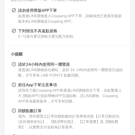
請勿使用舊版APP下單
如透過LINE購物進入Coupang APP下單，請確保您已更新至最新
版本的LINE購物及Coupang APP。
下列情況不具返點資格
0-12個月嬰兒與較大嬰兒配方奶粉。
小提醒
請於24小時內使用同一瀏覽器
需透過LINE購物前往網站，並於 24 小時內使用同一瀏覽器完成結
帳，才可享有 LINE POINTS 點數回饋。
前往App下單注意事項
請預先下載Coupang APP再透過LINE購物前往下單，並點擊最上
方 [開啟APP] 按鈕導轉APP完成結帳，且LINE購物、Coupang
APP皆為最新版本，才可享有回饋。
回饋點數計算
境內、境外購買之訂單回饋點數的計算將會排除【訂單活動折扣
(含折價券折扣)】、【酷澎幣扣抵】、【訂單運費】及【關稅費
用】，以實際支付金額為計算基準。