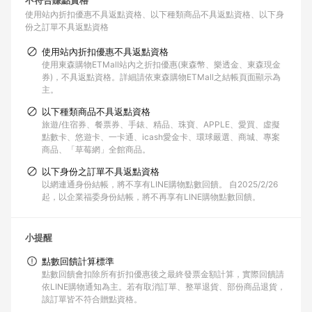
不符合賺點資格
使用站內折扣優惠不具返點資格
以下種類商品不具返點資格
以下身
份之訂單不具返點資格
使用站內折扣優惠不具返點資格
使用東森購物ETMall站內之折扣優惠(東森幣、樂透金、東森現金
券)，不具返點資格。詳細請依東森購物ETMall之結帳頁面顯示為
主。
以下種類商品不具返點資格
旅遊/住宿券、餐票券、手錶、精品、珠寶、APPLE、愛買、虛擬
點數卡、悠遊卡、一卡通、icash愛金卡、環球嚴選、商城、專案
商品、「草莓網」全館商品。
以下身份之訂單不具返點資格
以網連通身份結帳，將不享有LINE購物點數回饋。 自2025/2/26
起，以企業福委身份結帳，將不再享有LINE購物點數回饋。
小提醒
點數回饋計算標準
點數回饋會扣除所有折扣優惠後之最終發票金額計算，實際回饋請
依LINE購物通知為主。若有取消訂單、整單退貨、部份商品退貨，
該訂單皆不符合贈點資格。