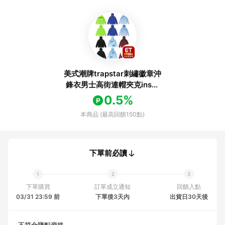
美式潮牌trapstar刺繡徽章沖
鋒衣男士高街連帽夾克ins薄
款外套女
0.5%
本商品 (最高回饋150點)
下單前必讀
下單購買
訂單成立通知
回饋入點
03/31 23:59 前
下單後3天內
出貨日30天後