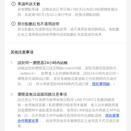
爭議申訴天數
若有贈點爭議，請務必於訂單日期+180天以內至LINE購物客服洽
詢；若超過180天(含)以上進行申訴，恕無法贈點回饋。
部分點數紅包不適用說明
部分點數紅包僅限指定商品使用，或不適用於無回饋商品。各點數
紅包之適用商品與使用條件請依點數紅包頁面規則為準。
其他注意事項
1.
請於同一瀏覽器24小時內結帳
請確認您的瀏覽器已設定開啟cookie功能，並取消廣告阻擋程式
（adblock）。點擊進入合作網路商家後，請於24小時內並以同一
瀏覽器完成商品訂購 ，並於各網路店家規範之付款期間內完成付
款。 （註：部分商家需於特殊時限內完成訂購，
按此看明細
。）
2.
瀏覽器無法追蹤回饋注意事項
請注意以下行為將可能導致無法取得 LINE POINTS 點數回饋資
格：使用無痕視窗 / 私密瀏覽功能使用本服務、進入合作網路商家
頁面瀏覽時中途點選其他廣告、使用非LINE指定合作商家之APP結
帳﹙註：合作商家之APP結帳目前僅部份符合贈點資格，
按此查看
合作商家名單
﹚、或使用其他非本服務指定之途徑及方式完成交易
者。