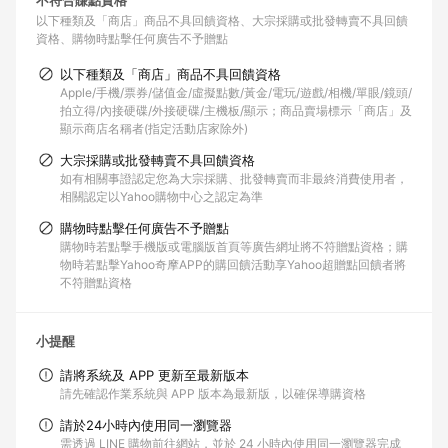
不符合賺點資格
以下種類及「商店」商品不具回饋資格
大宗採購或批發轉賣不具回饋
資格
購物時點擊任何廣告不予贈點
以下種類及「商店」商品不具回饋資格
Apple/手機/票券/儲值金/虛擬點數/黃金/電玩/遊戲/相機/單眼/鏡頭/
拍立得/內接硬碟/外接硬碟/主機板/顯示；商品賣場標示「商店」及
顯示商店名稱者(指定活動店家除外)
大宗採購或批發轉賣不具回饋資格
如有相關事證認定您為大宗採購、批發轉賣而非最終消費使用者，
相關認定以Yahoo購物中心之認定為準
購物時點擊任何廣告不予贈點
購物時若點擊手機版或電腦版首頁等廣告網址將不符贈點資格；購
物時若點擊Yahoo奇摩APP的購回饋活動享Yahoo超贈點回饋者將
不符贈點資格
小提醒
請將系統及 APP 更新至最新版本
請先確認作業系統與 APP 版本為最新版，以確保導購資格
請於24小時內使用同一瀏覽器
需透過 LINE 購物前往網站，並於 24 小時內使用同一瀏覽器完成