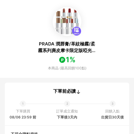
PRADA 潤唇膏/革紋極霧/柔
霧系列麂皮摩卡限定版啞光唇
膏3.8g任選1款(國際航空
1%
版)W-有效2027/04
本商品 (最高回饋100點)
下單前必讀
下單購買
訂單成立通知
回饋入點
08/06 23:59 前
下單後3天內
出貨日30天後