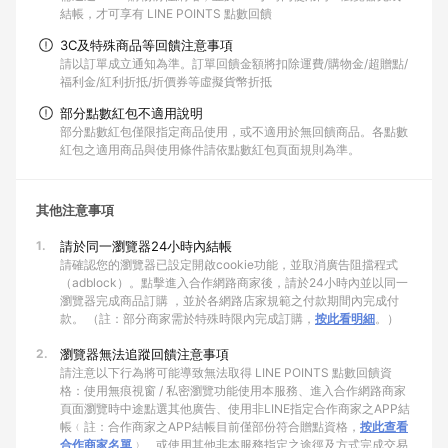
結帳，才可享有 LINE POINTS 點數回饋
3C及特殊商品等回饋注意事項
請以訂單成立通知為準。訂單回饋金額將扣除運費/購物金/超贈點/
福利金/紅利折抵/折價券等虛擬貨幣折抵
部分點數紅包不適用說明
部分點數紅包僅限指定商品使用，或不適用於無回饋商品。各點數
紅包之適用商品與使用條件請依點數紅包頁面規則為準。
其他注意事項
1.
請於同一瀏覽器24小時內結帳
請確認您的瀏覽器已設定開啟cookie功能，並取消廣告阻擋程式
（adblock）。點擊進入合作網路商家後，請於24小時內並以同一
瀏覽器完成商品訂購 ，並於各網路店家規範之付款期間內完成付
款。 （註：部分商家需於特殊時限內完成訂購，
按此看明細
。）
2.
瀏覽器無法追蹤回饋注意事項
請注意以下行為將可能導致無法取得 LINE POINTS 點數回饋資
格：使用無痕視窗 / 私密瀏覽功能使用本服務、進入合作網路商家
頁面瀏覽時中途點選其他廣告、使用非LINE指定合作商家之APP結
帳﹙註：合作商家之APP結帳目前僅部份符合贈點資格，
按此查看
合作商家名單
﹚、或使用其他非本服務指定之途徑及方式完成交易