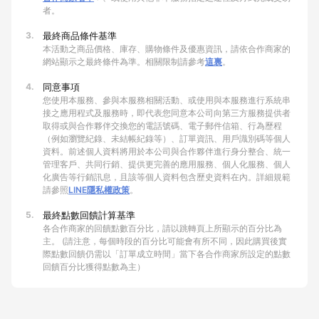
者。
3.
最終商品條件基準
本活動之商品價格、庫存、購物條件及優惠資訊，請依合作商家的
網站顯示之最終條件為準。相關限制請參考
這裏
。
4.
同意事項
您使用本服務、參與本服務相關活動、或使用與本服務進行系統串
接之應用程式及服務時，即代表您同意本公司向第三方服務提供者
取得或與合作夥伴交換您的電話號碼、電子郵件信箱、行為歷程
（例如瀏覽紀錄、未結帳紀錄等）、訂單資訊、用戶識別碼等個人
資料。前述個人資料將用於本公司與合作夥伴進行身分整合、統一
管理客戶、共同行銷、提供更完善的應用服務、個人化服務、個人
化廣告等行銷訊息，且該等個人資料包含歷史資料在內。詳細規範
請參照
LINE隱私權政策
。
5.
最終點數回饋計算基準
各合作商家的回饋點數百分比，請以跳轉頁上所顯示的百分比為
主。 (請注意，每個時段的百分比可能會有所不同，因此購買後實
際點數回饋仍需以「訂單成立時間」當下各合作商家所設定的點數
回饋百分比獲得點數為主）