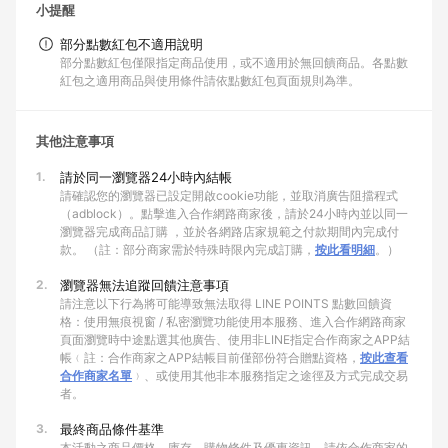
小提醒
部分點數紅包不適用說明
部分點數紅包僅限指定商品使用，或不適用於無回饋商品。各點數
紅包之適用商品與使用條件請依點數紅包頁面規則為準。
其他注意事項
1.
請於同一瀏覽器24小時內結帳
請確認您的瀏覽器已設定開啟cookie功能，並取消廣告阻擋程式
（adblock）。點擊進入合作網路商家後，請於24小時內並以同一
瀏覽器完成商品訂購 ，並於各網路店家規範之付款期間內完成付
款。 （註：部分商家需於特殊時限內完成訂購，
按此看明細
。）
2.
瀏覽器無法追蹤回饋注意事項
請注意以下行為將可能導致無法取得 LINE POINTS 點數回饋資
格：使用無痕視窗 / 私密瀏覽功能使用本服務、進入合作網路商家
頁面瀏覽時中途點選其他廣告、使用非LINE指定合作商家之APP結
帳﹙註：合作商家之APP結帳目前僅部份符合贈點資格，
按此查看
合作商家名單
﹚、或使用其他非本服務指定之途徑及方式完成交易
者。
3.
最終商品條件基準
本活動之商品價格、庫存、購物條件及優惠資訊，請依合作商家的