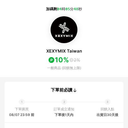
加碼剩
04
時
05
分
48
秒
XEXYMIX Taiwan
10%
2%
一般商品 (回饋無上限)
下單前必讀
下單購買
訂單成立通知
回饋入點
08/07 23:59 前
下單後1天內
出貨日30天後