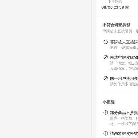
下單購買
08/06 23:59 前
不符合賺點資格
導購後未直接購買，
導購後未直接購
透過LINE購物
未清空蝦皮購物
請「清空」蝦皮購
入購物車，並完
同一用戶使用多
請勿使用多個蝦
小提醒
部分商品不參與
票券、捐贈類、服
材、一歲以下配
請勿將蝦皮帳號