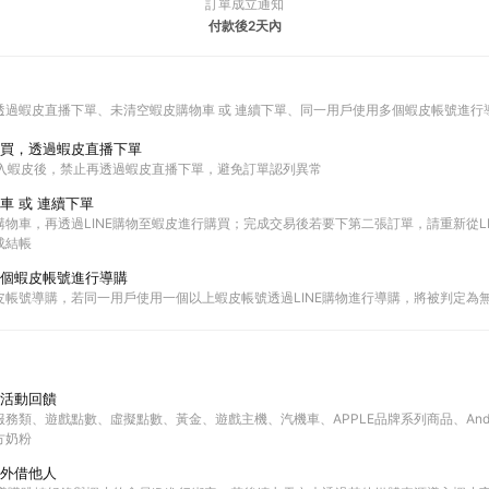
訂單成立通知
付款後2天內
透過蝦皮直播下單
未清空蝦皮購物車 或 連續下單
同一用戶使用多個蝦皮帳號進行
買，透過蝦皮直播下單
進入蝦皮後，禁止再透過蝦皮直播下單，避免訂單認列異常
車 或 連續下單
物車，再透過LINE購物至蝦皮進行購買；完成交易後若要下第二張訂單，請重新從L
成結帳
個蝦皮帳號進行導購
皮帳號導購，若同一用戶使用一個以上蝦皮帳號透過LINE購物進行導購，將被判定為
活動回饋
務類、遊戲點數、虛擬點數、黃金、遊戲主機、汽機車、APPLE品牌系列商品、Andr
方奶粉
外借他人