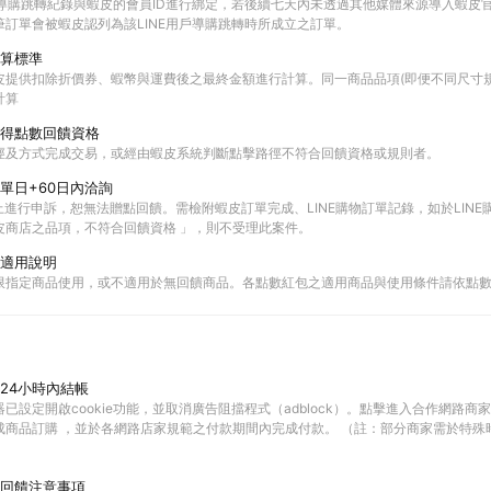
E的導購跳轉紀錄與蝦皮的會員ID進行綁定，若後續七天內未透過其他媒體來源導入蝦皮
筆訂單會被蝦皮認列為該LINE用戶導購跳轉時所成立之訂單。
算標準
皮提供扣除折價券、蝦幣與運費後之最終金額進行計算。同一商品品項(即便不同尺寸規
計算
得點數回饋資格
徑及方式完成交易，或經由蝦皮系統判斷點擊路徑不符合回饋資格或規則者。
單日+60日內洽詢
以上進行申訴，恕無法贈點回饋。需檢附蝦皮訂單完成、LINE購物訂單記錄，如於LIN
皮商店之品項，不符合回饋資格 」，則不受理此案件。
適用說明
限指定商品使用，或不適用於無回饋商品。各點數紅包之適用商品與使用條件請依點
24小時內結帳
已設定開啟cookie功能，並取消廣告阻擋程式（adblock）。點擊進入合作網路商
成商品訂購 ，並於各網路店家規範之付款期間內完成付款。 （註：部分商家需於特殊
回饋注意事項