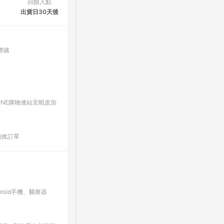
回饋入點
出貨日30天後
導購
INE購物連結至蝦皮加
無效訂單
oid手機、醫療器