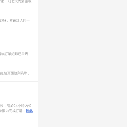
官網，則七天內於該蝦
格)，皆會計入同一
E購物訂單紀錄已呈現：
數紅包頁面規則為準。
家後，請於24小時內並
時限內完成訂購，
按此