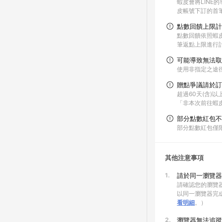
蝦皮會將LIN
皮帳號下訂的首
點數回饋上限計
點數回饋依照蝦
筆返點上限進行
可能導致無法取
使用非指定之途
贈點爭議請於訂
超過60天(含)
「非本次前往蝦
部分點數紅包不
部分點數紅包僅
其他注意事項
1.
請於同一瀏覽器
請確認您的瀏覽器
以同一瀏覽器完
看明細
。）
2.
瀏覽器無法追蹤