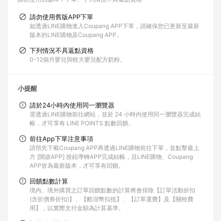
請勿使用舊版APP下單
如透過LINE購物進入Coupang APP下單，請確保您已更新至最新
版本的LINE購物及Coupang APP。
下列情況不具返點資格
0-12個月嬰兒與較大嬰兒配方奶粉。
小提醒
請於24小時內使用同一瀏覽器
需透過LINE購物前往網站，並於 24 小時內使用同一瀏覽器完成結
帳，才可享有 LINE POINTS 點數回饋。
前往App下單注意事項
請預先下載Coupang APP再透過LINE購物前往下單，並點擊最上
方 [開啟APP] 按鈕導轉APP完成結帳，且LINE購物、Coupang
APP皆為最新版本，才可享有回饋。
回饋點數計算
境內、境外購買之訂單回饋點數的計算將會排除【訂單活動折扣
(含折價券折扣)】、【酷澎幣扣抵】、【訂單運費】及【關稅費
用】，以實際支付金額為計算基準。