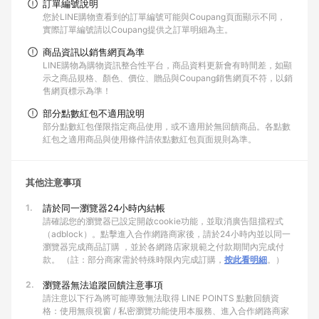
訂單編號說明
您於LINE購物查看到的訂單編號可能與Coupang頁面顯示不同，
實際訂單編號請以Coupang提供之訂單明細為主。
商品資訊以銷售網頁為準
LINE購物為購物資訊整合性平台，商品資料更新會有時間差，如顯
示之商品規格、顏色、價位、贈品與Coupang銷售網頁不符，以銷
售網頁標示為準！
部分點數紅包不適用說明
部分點數紅包僅限指定商品使用，或不適用於無回饋商品。各點數
紅包之適用商品與使用條件請依點數紅包頁面規則為準。
其他注意事項
1.
請於同一瀏覽器24小時內結帳
請確認您的瀏覽器已設定開啟cookie功能，並取消廣告阻擋程式
（adblock）。點擊進入合作網路商家後，請於24小時內並以同一
瀏覽器完成商品訂購 ，並於各網路店家規範之付款期間內完成付
款。 （註：部分商家需於特殊時限內完成訂購，
按此看明細
。）
2.
瀏覽器無法追蹤回饋注意事項
請注意以下行為將可能導致無法取得 LINE POINTS 點數回饋資
格：使用無痕視窗 / 私密瀏覽功能使用本服務、進入合作網路商家