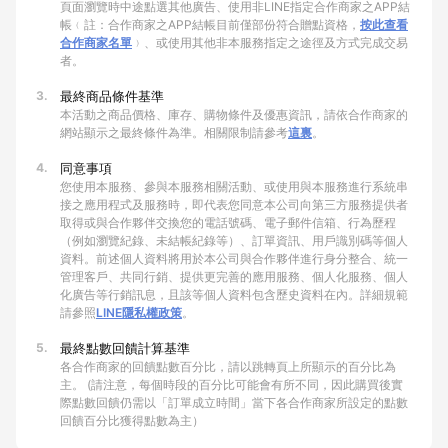
頁面瀏覽時中途點選其他廣告、使用非LINE指定合作商家之APP結
帳﹙註：合作商家之APP結帳目前僅部份符合贈點資格，
按此查看
合作商家名單
﹚、或使用其他非本服務指定之途徑及方式完成交易
者。
3.
最終商品條件基準
本活動之商品價格、庫存、購物條件及優惠資訊，請依合作商家的
網站顯示之最終條件為準。相關限制請參考
這裏
。
4.
同意事項
您使用本服務、參與本服務相關活動、或使用與本服務進行系統串
接之應用程式及服務時，即代表您同意本公司向第三方服務提供者
取得或與合作夥伴交換您的電話號碼、電子郵件信箱、行為歷程
（例如瀏覽紀錄、未結帳紀錄等）、訂單資訊、用戶識別碼等個人
資料。前述個人資料將用於本公司與合作夥伴進行身分整合、統一
管理客戶、共同行銷、提供更完善的應用服務、個人化服務、個人
化廣告等行銷訊息，且該等個人資料包含歷史資料在內。詳細規範
請參照
LINE隱私權政策
。
5.
最終點數回饋計算基準
各合作商家的回饋點數百分比，請以跳轉頁上所顯示的百分比為
主。 (請注意，每個時段的百分比可能會有所不同，因此購買後實
際點數回饋仍需以「訂單成立時間」當下各合作商家所設定的點數
回饋百分比獲得點數為主）