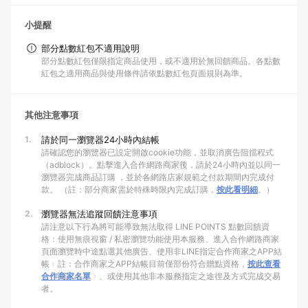
小提醒
部分點數紅包不適用說明
部分點數紅包僅限指定商品使用，或不適用於無回饋商品。各點數
紅包之適用商品與使用條件請依點數紅包頁面規則為準。
其他注意事項
1.
請於同一瀏覽器24小時內結帳
請確認您的瀏覽器已設定開啟cookie功能，並取消廣告阻擋程式
（adblock）。點擊進入合作網路商家後，請於24小時內並以同一
瀏覽器完成商品訂購 ，並於各網路店家規範之付款期間內完成付
款。 （註：部分商家需於特殊時限內完成訂購，
按此看明細
。）
2.
瀏覽器無法追蹤回饋注意事項
請注意以下行為將可能導致無法取得 LINE POINTS 點數回饋資
格：使用無痕視窗 / 私密瀏覽功能使用本服務、進入合作網路商家
頁面瀏覽時中途點選其他廣告、使用非LINE指定合作商家之APP結
帳﹙註：合作商家之APP結帳目前僅部份符合贈點資格，
按此查看
合作商家名單
﹚、或使用其他非本服務指定之途徑及方式完成交易
者。