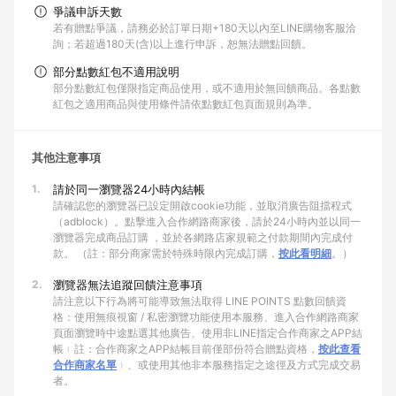
爭議申訴天數
若有贈點爭議，請務必於訂單日期+180天以內至LINE購物客服洽
詢；若超過180天(含)以上進行申訴，恕無法贈點回饋。
部分點數紅包不適用說明
部分點數紅包僅限指定商品使用，或不適用於無回饋商品。各點數
紅包之適用商品與使用條件請依點數紅包頁面規則為準。
其他注意事項
1.
請於同一瀏覽器24小時內結帳
請確認您的瀏覽器已設定開啟cookie功能，並取消廣告阻擋程式
（adblock）。點擊進入合作網路商家後，請於24小時內並以同一
瀏覽器完成商品訂購 ，並於各網路店家規範之付款期間內完成付
款。 （註：部分商家需於特殊時限內完成訂購，
按此看明細
。）
2.
瀏覽器無法追蹤回饋注意事項
請注意以下行為將可能導致無法取得 LINE POINTS 點數回饋資
格：使用無痕視窗 / 私密瀏覽功能使用本服務、進入合作網路商家
頁面瀏覽時中途點選其他廣告、使用非LINE指定合作商家之APP結
帳﹙註：合作商家之APP結帳目前僅部份符合贈點資格，
按此查看
合作商家名單
﹚、或使用其他非本服務指定之途徑及方式完成交易
者。