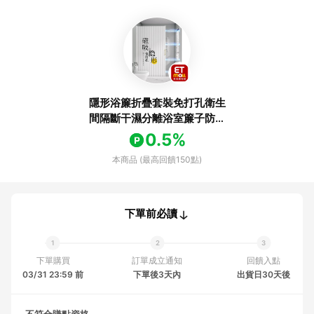
隱形浴簾折疊套裝免打孔衛生
間隔斷干濕分離浴室簾子防水
掛簾輕奢
0.5%
本商品 (最高回饋150點)
下單前必讀
下單購買
訂單成立通知
回饋入點
03/31 23:59 前
下單後3天內
出貨日30天後