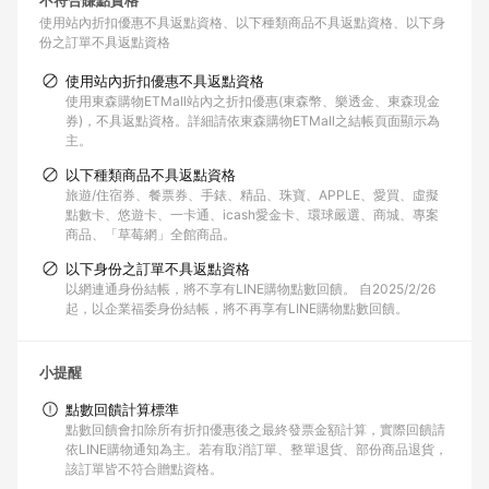
不符合賺點資格
使用站內折扣優惠不具返點資格
以下種類商品不具返點資格
以下身
份之訂單不具返點資格
使用站內折扣優惠不具返點資格
使用東森購物ETMall站內之折扣優惠(東森幣、樂透金、東森現金
券)，不具返點資格。詳細請依東森購物ETMall之結帳頁面顯示為
主。
以下種類商品不具返點資格
旅遊/住宿券、餐票券、手錶、精品、珠寶、APPLE、愛買、虛擬
點數卡、悠遊卡、一卡通、icash愛金卡、環球嚴選、商城、專案
商品、「草莓網」全館商品。
以下身份之訂單不具返點資格
以網連通身份結帳，將不享有LINE購物點數回饋。 自2025/2/26
起，以企業福委身份結帳，將不再享有LINE購物點數回饋。
小提醒
點數回饋計算標準
點數回饋會扣除所有折扣優惠後之最終發票金額計算，實際回饋請
依LINE購物通知為主。若有取消訂單、整單退貨、部份商品退貨，
該訂單皆不符合贈點資格。