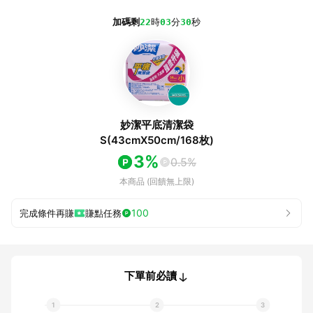
加碼剩
22
時
03
分
30
秒
妙潔平底清潔袋
S(43cmX50cm/168枚)
3%
0.5%
本商品 (回饋無上限)
100
完成條件再賺
賺點任務
下單前必讀