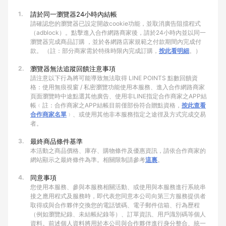
1.
請於同一瀏覽器24小時內結帳
請確認您的瀏覽器已設定開啟cookie功能，並取消廣告阻擋程式
（adblock）。點擊進入合作網路商家後，請於24小時內並以同一
瀏覽器完成商品訂購 ，並於各網路店家規範之付款期間內完成付
款。 （註：部分商家需於特殊時限內完成訂購，
按此看明細
。）
2.
瀏覽器無法追蹤回饋注意事項
請注意以下行為將可能導致無法取得 LINE POINTS 點數回饋資
格：使用無痕視窗 / 私密瀏覽功能使用本服務、進入合作網路商家
頁面瀏覽時中途點選其他廣告、使用非LINE指定合作商家之APP結
帳﹙註：合作商家之APP結帳目前僅部份符合贈點資格，
按此查看
合作商家名單
﹚、或使用其他非本服務指定之途徑及方式完成交易
者。
3.
最終商品條件基準
本活動之商品價格、庫存、購物條件及優惠資訊，請依合作商家的
網站顯示之最終條件為準。相關限制請參考
這裏
。
4.
同意事項
您使用本服務、參與本服務相關活動、或使用與本服務進行系統串
接之應用程式及服務時，即代表您同意本公司向第三方服務提供者
取得或與合作夥伴交換您的電話號碼、電子郵件信箱、行為歷程
（例如瀏覽紀錄、未結帳紀錄等）、訂單資訊、用戶識別碼等個人
資料。前述個人資料將用於本公司與合作夥伴進行身分整合、統一