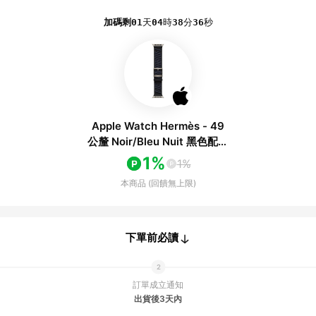
加碼剩
01
天
04
時
38
分
36
秒
Apple Watch Hermès - 49
公釐 Noir/Bleu Nuit 黑色配午
夜藍色 En Mer 錶帶
1%
1%
本商品 (回饋無上限)
下單前必讀
訂單成立通知
出貨後3天內