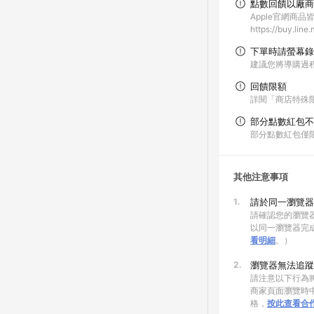
點數回饋以廠商
Apple官網商
https://buy.lin
下單時請螢幕錄
建議您將導購過
回饋限額
詳閱「商店特殊限制頁面」
部分點數紅包不
部分點數紅包僅
其他注意事項
1.
請於同一瀏覽器
請確認您的瀏覽器
以同一瀏覽器完
看明細
。）
2.
瀏覽器無法追蹤
請注意以下行為將
商家頁面瀏覽時中
格，
按此查看合