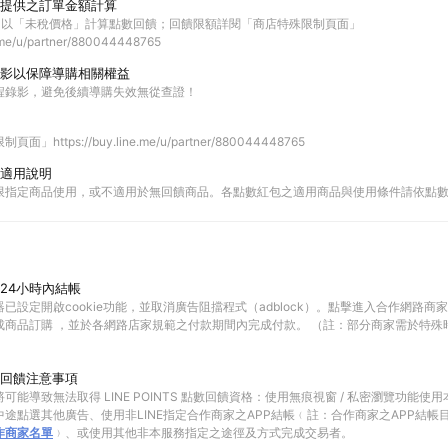
提供之訂單金額計算
品皆以「未稅價格」計算點數回饋；回饋限額詳閱「商店特殊限制頁面」
e.me/u/partner/880044448765
影以保障導購相關權益
程錄影，避免後續導購失效無從查證！
https://buy.line.me/u/partner/880044448765
適用說明
限指定商品使用，或不適用於無回饋商品。各點數紅包之適用商品與使用條件請依點
24小時內結帳
已設定開啟cookie功能，並取消廣告阻擋程式（adblock）。點擊進入合作網路商
成商品訂購 ，並於各網路店家規範之付款期間內完成付款。 （註：部分商家需於特殊
回饋注意事項
可能導致無法取得 LINE POINTS 點數回饋資格：使用無痕視窗 / 私密瀏覽功能
途點選其他廣告、使用非LINE指定合作商家之APP結帳﹙註：合作商家之APP結帳
作商家名單
﹚、或使用其他非本服務指定之途徑及方式完成交易者。