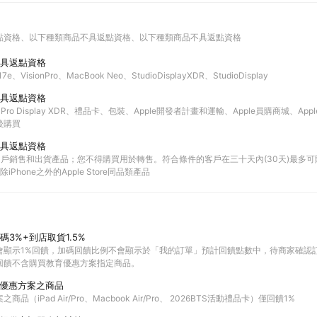
點資格
以下種類商品不具返點資格
以下種類商品不具返點資格
具返點資格
7e、VisionPro、MacBook Neo、StudioDisplayXDR、StudioDisplay
具返點資格
配件、Pro Display XDR、禮品卡、包裝、Apple開發者計畫和運輸、Apple員購商城、Ap
後購買
具返點資格
端用戶銷售和出貨產品；您不得購買用於轉售。符合條件的客戶在三十天內(30天)最多可購
Phone之外的Apple Store同品類產品
站加碼3%+到店取貨1.5%
會顯示1%回饋，加碼回饋比例不會顯示於「我的訂單」預計回饋點數中，待商家確認
回饋不含購買教育優惠方案指定商品。
 教育優惠方案之商品
品（iPad Air/Pro、Macbook Air/Pro、 2026BTS活動禮品卡）僅回饋1%