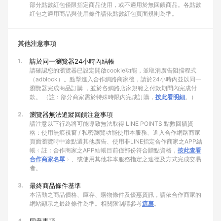
部分點數紅包僅限指定商品使用，或不適用於無回饋商品。各點數
紅包之適用商品與使用條件請依點數紅包頁面規則為準。
其他注意事項
1.
請於同一瀏覽器24小時內結帳
請確認您的瀏覽器已設定開啟cookie功能，並取消廣告阻擋程式
（adblock）。點擊進入合作網路商家後，請於24小時內並以同一
瀏覽器完成商品訂購 ，並於各網路店家規範之付款期間內完成付
款。 （註：部分商家需於特殊時限內完成訂購，
按此看明細
。）
2.
瀏覽器無法追蹤回饋注意事項
請注意以下行為將可能導致無法取得 LINE POINTS 點數回饋資
格：使用無痕視窗 / 私密瀏覽功能使用本服務、進入合作網路商家
頁面瀏覽時中途點選其他廣告、使用非LINE指定合作商家之APP結
帳﹙註：合作商家之APP結帳目前僅部份符合贈點資格，
按此查看
合作商家名單
﹚、或使用其他非本服務指定之途徑及方式完成交易
者。
3.
最終商品條件基準
本活動之商品價格、庫存、購物條件及優惠資訊，請依合作商家的
網站顯示之最終條件為準。相關限制請參考
這裏
。
4.