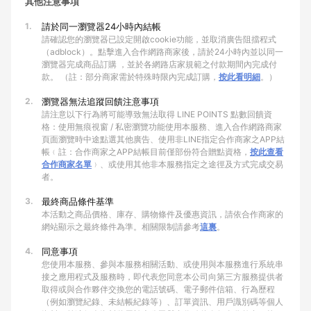
其他注意事項
1.
請於同一瀏覽器24小時內結帳
請確認您的瀏覽器已設定開啟cookie功能，並取消廣告阻擋程式
（adblock）。點擊進入合作網路商家後，請於24小時內並以同一
瀏覽器完成商品訂購 ，並於各網路店家規範之付款期間內完成付
款。 （註：部分商家需於特殊時限內完成訂購，
按此看明細
。）
2.
瀏覽器無法追蹤回饋注意事項
請注意以下行為將可能導致無法取得 LINE POINTS 點數回饋資
格：使用無痕視窗 / 私密瀏覽功能使用本服務、進入合作網路商家
頁面瀏覽時中途點選其他廣告、使用非LINE指定合作商家之APP結
帳﹙註：合作商家之APP結帳目前僅部份符合贈點資格，
按此查看
合作商家名單
﹚、或使用其他非本服務指定之途徑及方式完成交易
者。
3.
最終商品條件基準
本活動之商品價格、庫存、購物條件及優惠資訊，請依合作商家的
網站顯示之最終條件為準。相關限制請參考
這裏
。
4.
同意事項
您使用本服務、參與本服務相關活動、或使用與本服務進行系統串
接之應用程式及服務時，即代表您同意本公司向第三方服務提供者
取得或與合作夥伴交換您的電話號碼、電子郵件信箱、行為歷程
（例如瀏覽紀錄、未結帳紀錄等）、訂單資訊、用戶識別碼等個人