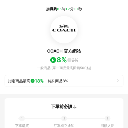
加碼剩
05
時
17
分
11
秒
COACH 官方網站
8%
2%
一般商品 (單一商品最高回饋500點)
18%
指定商品最高
．
特殊商品
8%
下單前必讀
下單購買
訂單成立通知
回饋入點