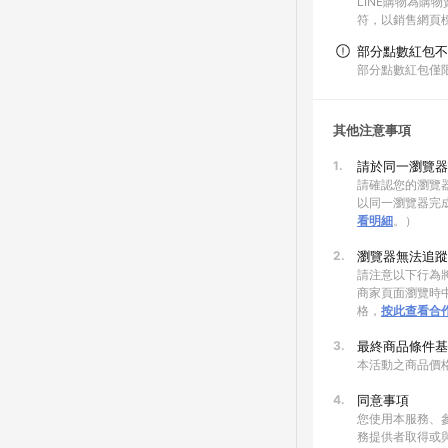
LINE購物為購
符，以銷售網頁
部分點數紅包不
部分點數紅包僅
其他注意事項
1.
請於同一瀏覽器
請確認您的瀏覽器
以同一瀏覽器完
看明細
。）
2.
瀏覽器無法追蹤
請注意以下行為將
商家頁面瀏覽時中
格，
按此查看合
3.
最終商品條件基
本活動之商品價
4.
同意事項
您使用本服務、
務提供者取得或