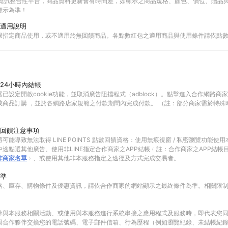
物資訊整合性平台，商品資料更新會有時間差，如顯示之商品規格、顏色、價位、贈品與C
標示為準！
適用說明
限指定商品使用，或不適用於無回饋商品。各點數紅包之適用商品與使用條件請依點
24小時內結帳
已設定開啟cookie功能，並取消廣告阻擋程式（adblock）。點擊進入合作網路商
成商品訂購 ，並於各網路店家規範之付款期間內完成付款。 （註：部分商家需於特殊
回饋注意事項
可能導致無法取得 LINE POINTS 點數回饋資格：使用無痕視窗 / 私密瀏覽功能
途點選其他廣告、使用非LINE指定合作商家之APP結帳﹙註：合作商家之APP結帳
作商家名單
﹚、或使用其他非本服務指定之途徑及方式完成交易者。
準
格、庫存、購物條件及優惠資訊，請依合作商家的網站顯示之最終條件為準。相關限
參與本服務相關活動、或使用與本服務進行系統串接之應用程式及服務時，即代表您
與合作夥伴交換您的電話號碼、電子郵件信箱、行為歷程（例如瀏覽紀錄、未結帳紀