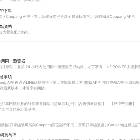
PP下單
進入Coupang APP下單，請確保您已更新至最新版本的LINE購物及Coupang APP。
點資格
與較大嬰兒配方奶粉。
使用同一瀏覽器
前往網站，並於 24 小時內使用同一瀏覽器完成結帳，才可享有 LINE POINTS 點數
注意事項
ang APP再透過LINE購物前往下單，並點擊最上方 [開啟APP] 按鈕導轉APP完成結帳
PP皆為最新版本，才可享有回饋。
之訂單回饋點數的計算將會排除【訂單活動折扣 (含折價券折扣)】、【酷澎幣扣抵】
際支付金額為計算基準。
查看到的訂單編號可能與Coupang頁面顯示不同，實際訂單編號請以Coupang提供之
網頁為準