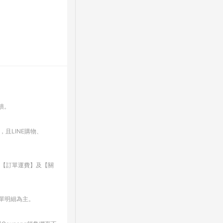
回饋。
，且LINE購物、
、【訂單運費】及【關
訂單明細為主。