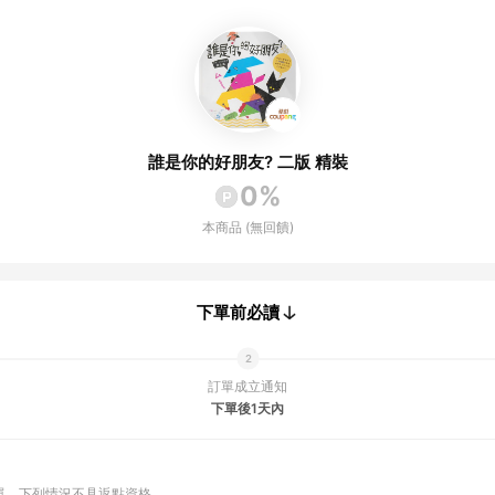
誰是你的好朋友? 二版 精裝
0%
本商品 (無回饋)
下單前必讀
訂單成立通知
下單後1天內
單
下列情況不具返點資格