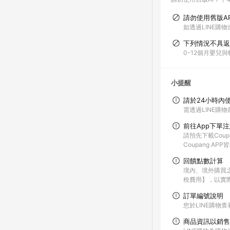
請勿使用舊版A
如透過LINE購物
下列情況不具返
0-12個月嬰兒
小提醒
請於24小時內
需透過LINE購物
前往App下單
請預先下載Coup
Coupang A
回饋點數計算
境內、境外購買
稅費用】，以實
訂單編號說明
您於LINE購物
商品資訊以銷售