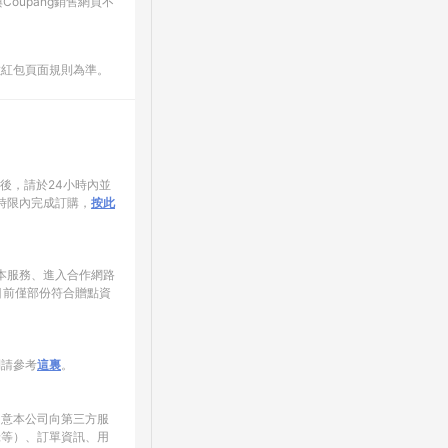
oupang銷售網頁不
數紅包頁面規則為準。
家後，請於24小時內並
時限內完成訂購，
按此
使用本服務、進入合作網路
目前僅部份符合贈點資
制請參考
這裏
。
同意本公司向第三方服
錄等）、訂單資訊、用