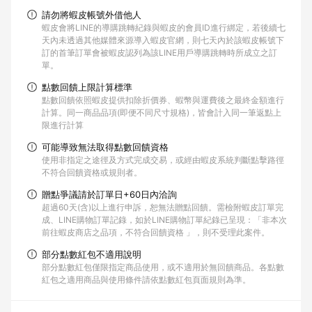
請勿將蝦皮帳號外借他人
蝦皮會將LINE的導購跳轉紀錄與蝦皮的會員ID進行綁定，若後續七
天內未透過其他媒體來源導入蝦皮官網，則七天內於該蝦皮帳號下
訂的首筆訂單會被蝦皮認列為該LINE用戶導購跳轉時所成立之訂
單。
點數回饋上限計算標準
點數回饋依照蝦皮提供扣除折價券、蝦幣與運費後之最終金額進行
計算。同一商品品項(即便不同尺寸規格)，皆會計入同一筆返點上
限進行計算
可能導致無法取得點數回饋資格
使用非指定之途徑及方式完成交易，或經由蝦皮系統判斷點擊路徑
不符合回饋資格或規則者。
贈點爭議請於訂單日+60日內洽詢
超過60天(含)以上進行申訴，恕無法贈點回饋。需檢附蝦皮訂單完
成、LINE購物訂單記錄，如於LINE購物訂單紀錄已呈現：「非本次
前往蝦皮商店之品項，不符合回饋資格 」，則不受理此案件。
部分點數紅包不適用說明
部分點數紅包僅限指定商品使用，或不適用於無回饋商品。各點數
紅包之適用商品與使用條件請依點數紅包頁面規則為準。