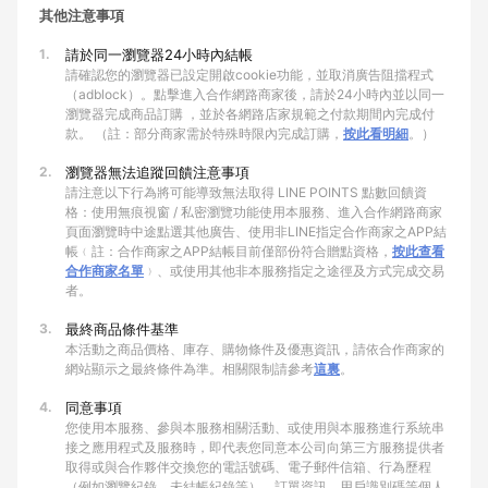
其他注意事項
1.
請於同一瀏覽器24小時內結帳
請確認您的瀏覽器已設定開啟cookie功能，並取消廣告阻擋程式
（adblock）。點擊進入合作網路商家後，請於24小時內並以同一
瀏覽器完成商品訂購 ，並於各網路店家規範之付款期間內完成付
款。 （註：部分商家需於特殊時限內完成訂購，
按此看明細
。）
2.
瀏覽器無法追蹤回饋注意事項
請注意以下行為將可能導致無法取得 LINE POINTS 點數回饋資
格：使用無痕視窗 / 私密瀏覽功能使用本服務、進入合作網路商家
頁面瀏覽時中途點選其他廣告、使用非LINE指定合作商家之APP結
帳﹙註：合作商家之APP結帳目前僅部份符合贈點資格，
按此查看
合作商家名單
﹚、或使用其他非本服務指定之途徑及方式完成交易
者。
3.
最終商品條件基準
本活動之商品價格、庫存、購物條件及優惠資訊，請依合作商家的
網站顯示之最終條件為準。相關限制請參考
這裏
。
4.
同意事項
您使用本服務、參與本服務相關活動、或使用與本服務進行系統串
接之應用程式及服務時，即代表您同意本公司向第三方服務提供者
取得或與合作夥伴交換您的電話號碼、電子郵件信箱、行為歷程
（例如瀏覽紀錄、未結帳紀錄等）、訂單資訊、用戶識別碼等個人