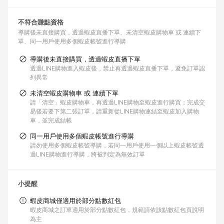
不符合賺點資格
導購後未直接購買，透過蝦皮直播下單
未清空蝦皮購物車 或 連續下
單
同一用戶使用多個蝦皮帳號進行導購
導購後未直接購買，透過蝦皮直播下單
透過LINE購物進入蝦皮後，禁止再透過蝦皮直播下單，避免訂單認
列異常
未清空蝦皮購物車 或 連續下單
請「清空」蝦皮購物車，再透過LINE購物至蝦皮進行購買；完成交
易後若要下第二張訂單，請重新從LINE購物連結至蝦皮加入購物
車，並完成結帳
同一用戶使用多個蝦皮帳號進行導購
請勿使用多個蝦皮帳號導購，若同一用戶使用一個以上蝦皮帳號透
過LINE購物進行導購，將被判定為無效訂單
小提醒
蝦皮商城僅適用於部分點數紅包
蝦皮商城之訂單適用於部分點數紅包，規範請依該點數紅包頁說明
為主