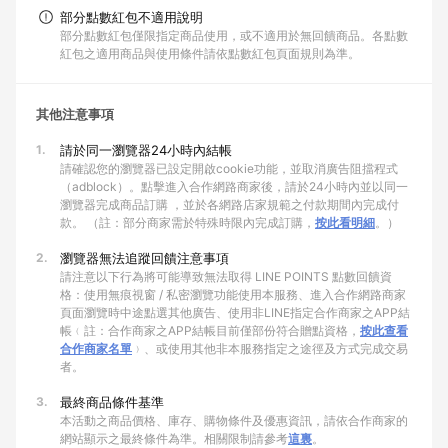
部分點數紅包不適用說明
部分點數紅包僅限指定商品使用，或不適用於無回饋商品。各點數
紅包之適用商品與使用條件請依點數紅包頁面規則為準。
其他注意事項
1.
請於同一瀏覽器24小時內結帳
請確認您的瀏覽器已設定開啟cookie功能，並取消廣告阻擋程式
（adblock）。點擊進入合作網路商家後，請於24小時內並以同一
瀏覽器完成商品訂購 ，並於各網路店家規範之付款期間內完成付
款。 （註：部分商家需於特殊時限內完成訂購，
按此看明細
。）
2.
瀏覽器無法追蹤回饋注意事項
請注意以下行為將可能導致無法取得 LINE POINTS 點數回饋資
格：使用無痕視窗 / 私密瀏覽功能使用本服務、進入合作網路商家
頁面瀏覽時中途點選其他廣告、使用非LINE指定合作商家之APP結
帳﹙註：合作商家之APP結帳目前僅部份符合贈點資格，
按此查看
合作商家名單
﹚、或使用其他非本服務指定之途徑及方式完成交易
者。
3.
最終商品條件基準
本活動之商品價格、庫存、購物條件及優惠資訊，請依合作商家的
網站顯示之最終條件為準。相關限制請參考
這裏
。