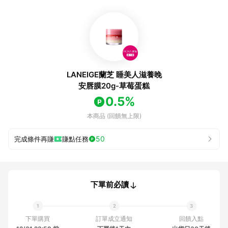
LANEIGE蘭芝 睡美人滋養晚
安唇膜20g-草莓蛋糕
0.5%
本商品 (回饋無上限)
50
完成條件再賺
賺點任務
下單前必讀
下單購買
訂單成立通知
回饋入點