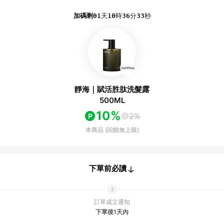
加碼剩
01
天
10
時
36
分
33
秒
靜海｜賦活胜肽洗髮露
500ML
10%
2%
本商品 (回饋無上限)
下單前必讀
訂單成立通知
下單後1天內