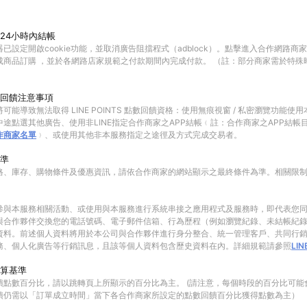
24小時內結帳
已設定開啟cookie功能，並取消廣告阻擋程式（adblock）。點擊進入合作網路商
成商品訂購 ，並於各網路店家規範之付款期間內完成付款。 （註：部分商家需於特殊
回饋注意事項
可能導致無法取得 LINE POINTS 點數回饋資格：使用無痕視窗 / 私密瀏覽功能
途點選其他廣告、使用非LINE指定合作商家之APP結帳﹙註：合作商家之APP結帳
作商家名單
﹚、或使用其他非本服務指定之途徑及方式完成交易者。
準
格、庫存、購物條件及優惠資訊，請依合作商家的網站顯示之最終條件為準。相關限
參與本服務相關活動、或使用與本服務進行系統串接之應用程式及服務時，即代表您
與合作夥伴交換您的電話號碼、電子郵件信箱、行為歷程（例如瀏覽紀錄、未結帳紀
資料。前述個人資料將用於本公司與合作夥伴進行身分整合、統一管理客戶、共同行
務、個人化廣告等行銷訊息，且該等個人資料包含歷史資料在內。詳細規範請參照
LI
算基準
饋點數百分比，請以跳轉頁上所顯示的百分比為主。 (請注意，每個時段的百分比可能
饋仍需以「訂單成立時間」當下各合作商家所設定的點數回饋百分比獲得點數為主）