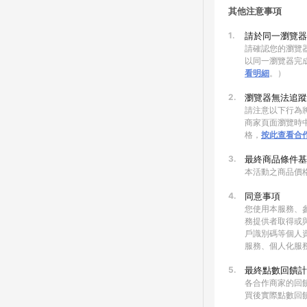
其他注意事項
1.
請於同一瀏覽器
請確認您的瀏覽器
以同一瀏覽器完
看明細
。）
2.
瀏覽器無法追蹤
請注意以下行為將
商家頁面瀏覽時中
格，
按此查看合
3.
最終商品條件基
本活動之商品價
4.
同意事項
您使用本服務、
務提供者取得或
戶識別碼等個人
服務、個人化服
5.
最終點數回饋計
各合作商家的回
買後實際點數回