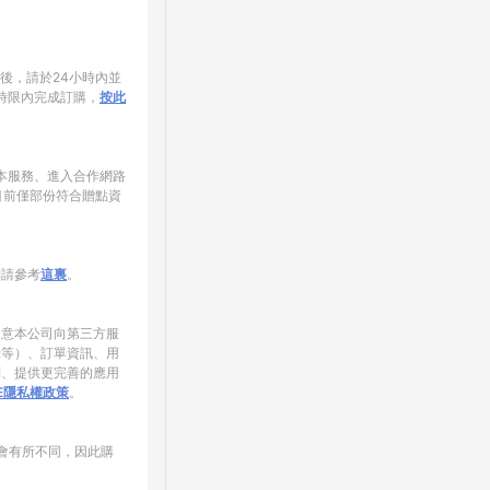
家後，請於24小時內並
時限內完成訂購，
按此
使用本服務、進入合作網路
目前僅部份符合贈點資
制請參考
這裏
。
同意本公司向第三方服
錄等）、訂單資訊、用
銷、提供更完善的應用
NE隱私權政策
。
會有所不同，因此購