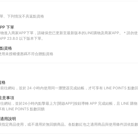
下單
下列情況不具返點資格
PP 下單
 購物進入商家APP下單，請確保您已更新至最新版本的LINE購物及商家APP。＊請勿使用LIN
PP 23.8.0 以下版本下單。
點資格
使用未授權優惠碼不符合贈點資格
資格
購物前往網站，並於 24 小時內使用同一瀏覽器完成結帳，才可享有 LINE POINTS 點數
單注意事項
物前往網站，並於24小時內點擊最上方[開啟APP]按鈕導轉 APP 完成結帳，且 LINE 購物
LINE POINTS 點數回饋
適用說明
限指定商品使用，或不適用於無回饋商品。各點數紅包之適用商品與使用條件請依點