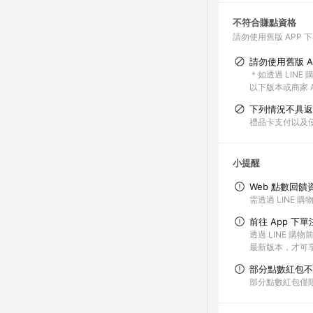
不符合賺點資格
請勿使用舊版 APP 
請勿使用舊版 A
＊如透過 LINE
以下版本或商家 A
下列情況不具返
禮品卡支付以及
小提醒
Web 點數回饋
需透過 LINE 
前往 App 下
透過 LINE 購
最新版本，才可享有 
部分點數紅包不
部分點數紅包僅