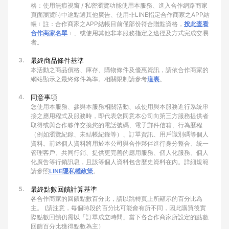
格：使用無痕視窗 / 私密瀏覽功能使用本服務、進入合作網路商家
頁面瀏覽時中途點選其他廣告、使用非LINE指定合作商家之APP結
帳﹙註：合作商家之APP結帳目前僅部份符合贈點資格，
按此查看
合作商家名單
﹚、或使用其他非本服務指定之途徑及方式完成交易
者。
3.
最終商品條件基準
本活動之商品價格、庫存、購物條件及優惠資訊，請依合作商家的
網站顯示之最終條件為準。相關限制請參考
這裏
。
4.
同意事項
您使用本服務、參與本服務相關活動、或使用與本服務進行系統串
接之應用程式及服務時，即代表您同意本公司向第三方服務提供者
取得或與合作夥伴交換您的電話號碼、電子郵件信箱、行為歷程
（例如瀏覽紀錄、未結帳紀錄等）、訂單資訊、用戶識別碼等個人
資料。前述個人資料將用於本公司與合作夥伴進行身分整合、統一
管理客戶、共同行銷、提供更完善的應用服務、個人化服務、個人
化廣告等行銷訊息，且該等個人資料包含歷史資料在內。詳細規範
請參照
LINE隱私權政策
。
5.
最終點數回饋計算基準
各合作商家的回饋點數百分比，請以跳轉頁上所顯示的百分比為
主。 (請注意，每個時段的百分比可能會有所不同，因此購買後實
際點數回饋仍需以「訂單成立時間」當下各合作商家所設定的點數
回饋百分比獲得點數為主）