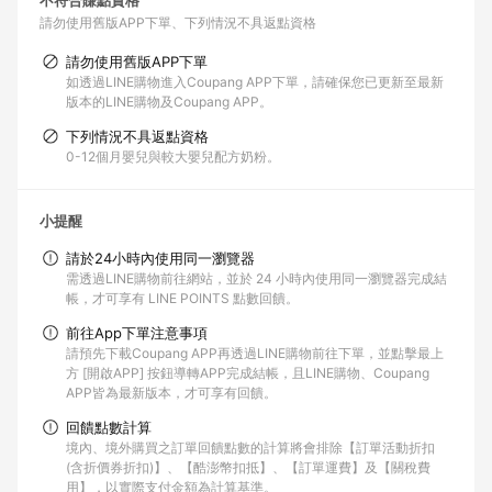
不符合賺點資格
請勿使用舊版APP下單
下列情況不具返點資格
請勿使用舊版APP下單
如透過LINE購物進入Coupang APP下單，請確保您已更新至最新
版本的LINE購物及Coupang APP。
下列情況不具返點資格
0-12個月嬰兒與較大嬰兒配方奶粉。
小提醒
請於24小時內使用同一瀏覽器
需透過LINE購物前往網站，並於 24 小時內使用同一瀏覽器完成結
帳，才可享有 LINE POINTS 點數回饋。
前往App下單注意事項
請預先下載Coupang APP再透過LINE購物前往下單，並點擊最上
方 [開啟APP] 按鈕導轉APP完成結帳，且LINE購物、Coupang
APP皆為最新版本，才可享有回饋。
回饋點數計算
境內、境外購買之訂單回饋點數的計算將會排除【訂單活動折扣
(含折價券折扣)】、【酷澎幣扣抵】、【訂單運費】及【關稅費
用】，以實際支付金額為計算基準。