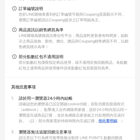
訂單編號說明
您於LINE購物查看到的訂單編號可能與Coupang頁面顯示不同，
實際訂單編號請以Coupang提供之訂單明細為主。
商品資訊以銷售網頁為準
LINE購物為購物資訊整合性平台，商品資料更新會有時間差，如顯
示之商品規格、顏色、價位、贈品與Coupang銷售網頁不符，以銷
售網頁標示為準！
部分點數紅包不適用說明
部分點數紅包僅限指定商品使用，或不適用於無回饋商品。各點數
紅包之適用商品與使用條件請依點數紅包頁面規則為準。
其他注意事項
1.
請於同一瀏覽器24小時內結帳
請確認您的瀏覽器已設定開啟cookie功能，並取消廣告阻擋程式
（adblock）。點擊進入合作網路商家後，請於24小時內並以同一
瀏覽器完成商品訂購 ，並於各網路店家規範之付款期間內完成付
款。 （註：部分商家需於特殊時限內完成訂購，
按此看明細
。）
2.
瀏覽器無法追蹤回饋注意事項
請注意以下行為將可能導致無法取得 LINE POINTS 點數回饋資