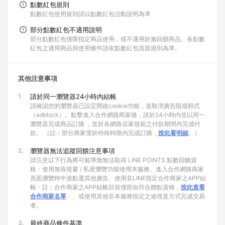
點數紅包規則
點數紅包使用規則請以點數紅包活動說明為準
部分點數紅包不適用說明
部分點數紅包僅限指定商品使用，或不適用於無回饋商品。各點數
紅包之適用商品與使用條件請依點數紅包頁面規則為準。
其他注意事項
1.
請於同一瀏覽器24小時內結帳
請確認您的瀏覽器已設定開啟cookie功能，並取消廣告阻擋程式
（adblock）。點擊進入合作網路商家後，請於24小時內並以同一
瀏覽器完成商品訂購 ，並於各網路店家規範之付款期間內完成付
款。 （註：部分商家需於特殊時限內完成訂購，
按此看明細
。）
2.
瀏覽器無法追蹤回饋注意事項
請注意以下行為將可能導致無法取得 LINE POINTS 點數回饋資
格：使用無痕視窗 / 私密瀏覽功能使用本服務、進入合作網路商家
頁面瀏覽時中途點選其他廣告、使用非LINE指定合作商家之APP結
帳﹙註：合作商家之APP結帳目前僅部份符合贈點資格，
按此查看
合作商家名單
﹚、或使用其他非本服務指定之途徑及方式完成交易
者。
3.
最終商品條件基準