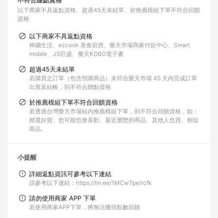
不符合賺點資格
以下商家不具返點資格
超過45天未結單
於推薦模組下單不符合回饋
資格
以下商家不具返點資格
神腦生活、ezcook 美食廚房、樂天市場商家付款中心、Smart
mobile、JS巨盛、樂天KOBO電子書
超過45天未結單
若購買之訂單（包含預購商品）未符合樂天市場 45 天內完成訂單
出貨及結帳，則不符合贈點資格
於推薦模組下單不符合回饋資格
若透過台灣樂天市場站內推薦模組下單，則不符合回饋資格，如：
精選好貨、您可能也會喜歡、最近瀏覽的商品、其他人也買、相似
商品。
小提醒
詳細返點資訊可參考以下連結
請參考以下連結：https://lin.ee/1MCw7pe/rcfk
請勿使用商家 APP 下單
若使用商家APP下單，將無法獲得點數回饋