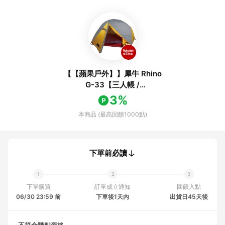
【【蘋果戶外】】犀牛 Rhino
G-33【三人帳 /
200*158CM】三人頂級全透
3%
氣帳篷帳棚帳蓬 台製 G33
本商品 (最高回饋1000點)
下單前必讀
下單購買
訂單成立通知
回饋入點
06/30 23:59 前
下單後1天內
出貨日45天後