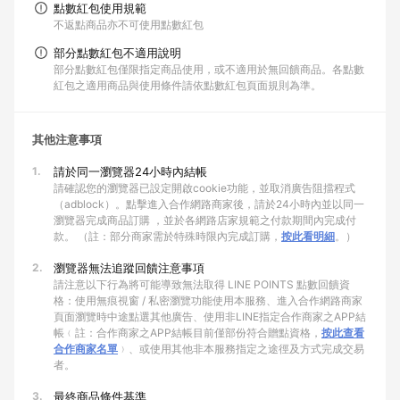
點數紅包使用規範
不返點商品亦不可使用點數紅包
部分點數紅包不適用說明
部分點數紅包僅限指定商品使用，或不適用於無回饋商品。各點數
紅包之適用商品與使用條件請依點數紅包頁面規則為準。
其他注意事項
1.
請於同一瀏覽器24小時內結帳
請確認您的瀏覽器已設定開啟cookie功能，並取消廣告阻擋程式
（adblock）。點擊進入合作網路商家後，請於24小時內並以同一
瀏覽器完成商品訂購 ，並於各網路店家規範之付款期間內完成付
款。 （註：部分商家需於特殊時限內完成訂購，
按此看明細
。）
2.
瀏覽器無法追蹤回饋注意事項
請注意以下行為將可能導致無法取得 LINE POINTS 點數回饋資
格：使用無痕視窗 / 私密瀏覽功能使用本服務、進入合作網路商家
頁面瀏覽時中途點選其他廣告、使用非LINE指定合作商家之APP結
帳﹙註：合作商家之APP結帳目前僅部份符合贈點資格，
按此查看
合作商家名單
﹚、或使用其他非本服務指定之途徑及方式完成交易
者。
3.
最終商品條件基準