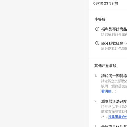
08/10 23:59 前
小提醒
福利品專館商品
購買福利品專館商品
部分點數紅包不
部分點數紅包僅
其他注意事項
1.
請於同一瀏覽器
請確認您的瀏覽器
以同一瀏覽器完
看明細
。）
2.
瀏覽器無法追蹤
請注意以下行為將
商家頁面瀏覽時中
格，
按此查看合
3.
最終商品條件基