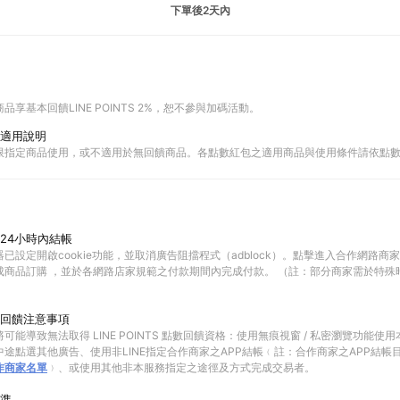
下單後2天內
享基本回饋LINE POINTS 2%，恕不參與加碼活動。
適用說明
限指定商品使用，或不適用於無回饋商品。各點數紅包之適用商品與使用條件請依點
24小時內結帳
已設定開啟cookie功能，並取消廣告阻擋程式（adblock）。點擊進入合作網路商
成商品訂購 ，並於各網路店家規範之付款期間內完成付款。 （註：部分商家需於特殊
回饋注意事項
可能導致無法取得 LINE POINTS 點數回饋資格：使用無痕視窗 / 私密瀏覽功能
途點選其他廣告、使用非LINE指定合作商家之APP結帳﹙註：合作商家之APP結帳
作商家名單
﹚、或使用其他非本服務指定之途徑及方式完成交易者。
準