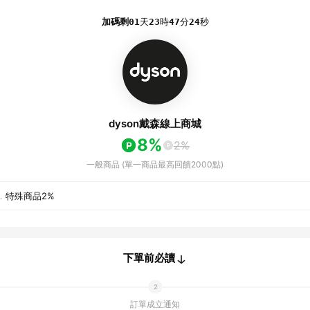
加碼剩
01
天
23
時
47
分
24
秒
dyson戴森線上商城
8%
2%
一般商品 (單一商品最高回饋2000點)
．
特殊商品
2%
下單前必讀
訂單成立通知