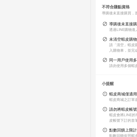
不符合賺點資格
導購後未直接購買，
導購後未直接購
透過LINE購物
未清空蝦皮購物
請「清空」蝦皮購
入購物車，並完
同一用戶使用多
請勿使用多個蝦
小提醒
蝦皮商城僅適用
蝦皮商城之訂單
請勿將蝦皮帳號
蝦皮會將LIN
皮帳號下訂的首
點數回饋上限計
點數回饋依照蝦