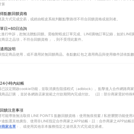
計算
得點數回饋資格
徑及方式完成交易，或經由蝦皮系統判斷點擊路徑不符合回饋資格或規則者。
單日+60日洽詢
以上進行申訴，恕無法贈點回饋。需檢附蝦皮訂單完成、LINE購物訂單記錄，如於LIN
皮商店之品項，不符合回饋資格 」，則不受理此案件。
適用說明
限指定商品使用，或不適用於無回饋商品。各點數紅包之適用商品與使用條件請依點
24小時內結帳
已設定開啟cookie功能，並取消廣告阻擋程式（adblock）。點擊進入合作網路商
成商品訂購 ，並於各網路店家規範之付款期間內完成付款。 （註：部分商家需於特殊
回饋注意事項
可能導致無法取得 LINE POINTS 點數回饋資格：使用無痕視窗 / 私密瀏覽功能
途點選其他廣告、使用非LINE指定合作商家之APP結帳﹙註：合作商家之APP結帳
作商家名單
﹚、或使用其他非本服務指定之途徑及方式完成交易者。