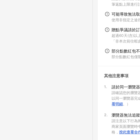
筆返點上限進行
可能導致無法取
使用非指定之途
贈點爭議請於訂
超過60天(含)
「非本次前往蝦
部分點數紅包不
部分點數紅包僅
其他注意事項
1.
請於同一瀏覽器
請確認您的瀏覽器
以同一瀏覽器完
看明細
。）
2.
瀏覽器無法追蹤
請注意以下行為將
商家頁面瀏覽時中
格，
按此查看合