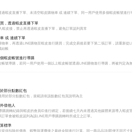
透過蝦皮直播下單
未清空蝦皮購物車 或 連續下單
同一用戶使用多個蝦皮帳號進行
買，透過蝦皮直播下單
進入蝦皮後，禁止再透過蝦皮直播下單，避免訂單認列異常
車 或 連續下單
物車，再透過LINE購物至蝦皮進行購買；完成交易後若要下第二張訂單，請重新從L
成結帳
個蝦皮帳號進行導購
皮帳號導購，若同一用戶使用一個以上蝦皮帳號透過LINE購物進行導購，將被判定為
於部分點數紅包
適用於部分點數紅包，規範請依該點數紅包頁說明為主
外借他人
E的導購跳轉紀錄與蝦皮的會員ID進行綁定，若後續七天內未透過其他媒體來源導入蝦皮
筆訂單會被蝦皮認列為該LINE用戶導購跳轉時所成立之訂單。
算標準
皮提供扣除折價券、蝦幣與運費後之最終金額進行計算。同一商品品項(即便不同尺寸規