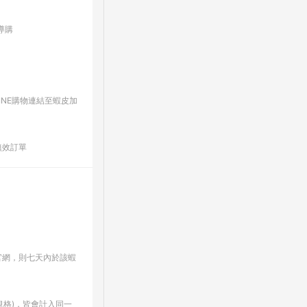
導購
INE購物連結至蝦皮加
無效訂單
官網，則七天內於該蝦
格)，皆會計入同一