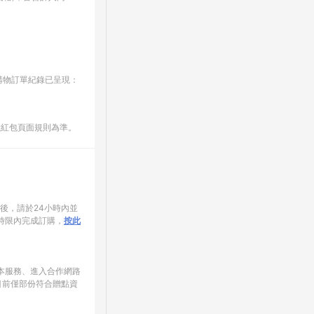
E購物訂單紀錄已呈現：
數紅包頁面規則為準。
家後，請於24小時內並
時限內完成訂購，
按此
使用本服務、進入合作網路
目前僅部份符合贈點資