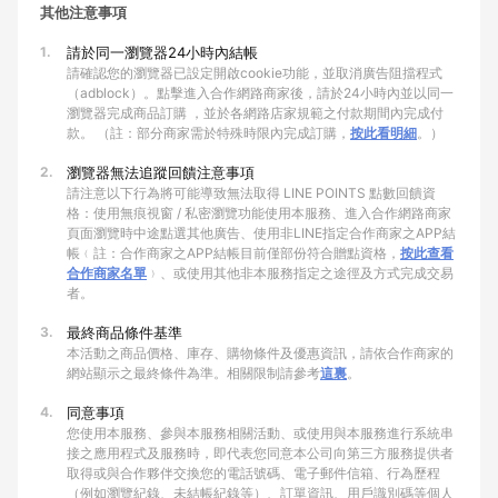
其他注意事項
1.
請於同一瀏覽器24小時內結帳
請確認您的瀏覽器已設定開啟cookie功能，並取消廣告阻擋程式
（adblock）。點擊進入合作網路商家後，請於24小時內並以同一
瀏覽器完成商品訂購 ，並於各網路店家規範之付款期間內完成付
款。 （註：部分商家需於特殊時限內完成訂購，
按此看明細
。）
2.
瀏覽器無法追蹤回饋注意事項
請注意以下行為將可能導致無法取得 LINE POINTS 點數回饋資
格：使用無痕視窗 / 私密瀏覽功能使用本服務、進入合作網路商家
頁面瀏覽時中途點選其他廣告、使用非LINE指定合作商家之APP結
帳﹙註：合作商家之APP結帳目前僅部份符合贈點資格，
按此查看
合作商家名單
﹚、或使用其他非本服務指定之途徑及方式完成交易
者。
3.
最終商品條件基準
本活動之商品價格、庫存、購物條件及優惠資訊，請依合作商家的
網站顯示之最終條件為準。相關限制請參考
這裏
。
4.
同意事項
您使用本服務、參與本服務相關活動、或使用與本服務進行系統串
接之應用程式及服務時，即代表您同意本公司向第三方服務提供者
取得或與合作夥伴交換您的電話號碼、電子郵件信箱、行為歷程
（例如瀏覽紀錄、未結帳紀錄等）、訂單資訊、用戶識別碼等個人