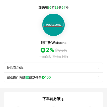
加碼剩
05
時
10
分
54
秒
屈臣氏Watsons
2%
0.5%
一般商品 (回饋無上限)
特殊商品
0%
100
完成條件再賺
賺點任務
下單前必讀