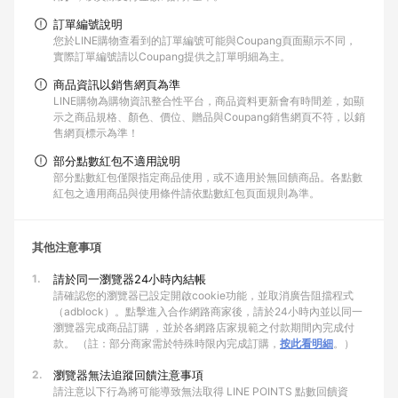
訂單編號說明
您於LINE購物查看到的訂單編號可能與Coupang頁面顯示不同，
實際訂單編號請以Coupang提供之訂單明細為主。
商品資訊以銷售網頁為準
LINE購物為購物資訊整合性平台，商品資料更新會有時間差，如顯
示之商品規格、顏色、價位、贈品與Coupang銷售網頁不符，以銷
售網頁標示為準！
部分點數紅包不適用說明
部分點數紅包僅限指定商品使用，或不適用於無回饋商品。各點數
紅包之適用商品與使用條件請依點數紅包頁面規則為準。
其他注意事項
1.
請於同一瀏覽器24小時內結帳
請確認您的瀏覽器已設定開啟cookie功能，並取消廣告阻擋程式
（adblock）。點擊進入合作網路商家後，請於24小時內並以同一
瀏覽器完成商品訂購 ，並於各網路店家規範之付款期間內完成付
款。 （註：部分商家需於特殊時限內完成訂購，
按此看明細
。）
2.
瀏覽器無法追蹤回饋注意事項
請注意以下行為將可能導致無法取得 LINE POINTS 點數回饋資