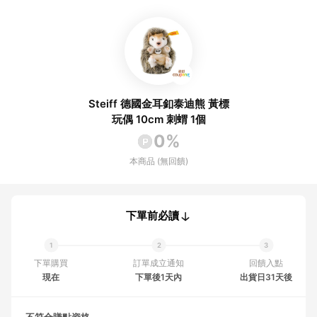
Steiff 德國金耳釦泰迪熊 黃標
玩偶 10cm 刺蝟 1個
0%
本商品 (無回饋)
下單前必讀
下單購買
訂單成立通知
回饋入點
現在
下單後1天內
出貨日31天後