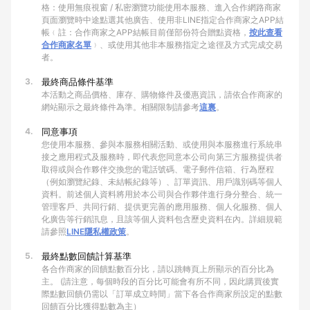
格：使用無痕視窗 / 私密瀏覽功能使用本服務、進入合作網路商家
頁面瀏覽時中途點選其他廣告、使用非LINE指定合作商家之APP結
帳﹙註：合作商家之APP結帳目前僅部份符合贈點資格，
按此查看
合作商家名單
﹚、或使用其他非本服務指定之途徑及方式完成交易
者。
3.
最終商品條件基準
本活動之商品價格、庫存、購物條件及優惠資訊，請依合作商家的
網站顯示之最終條件為準。相關限制請參考
這裏
。
4.
同意事項
您使用本服務、參與本服務相關活動、或使用與本服務進行系統串
接之應用程式及服務時，即代表您同意本公司向第三方服務提供者
取得或與合作夥伴交換您的電話號碼、電子郵件信箱、行為歷程
（例如瀏覽紀錄、未結帳紀錄等）、訂單資訊、用戶識別碼等個人
資料。前述個人資料將用於本公司與合作夥伴進行身分整合、統一
管理客戶、共同行銷、提供更完善的應用服務、個人化服務、個人
化廣告等行銷訊息，且該等個人資料包含歷史資料在內。詳細規範
請參照
LINE隱私權政策
。
5.
最終點數回饋計算基準
各合作商家的回饋點數百分比，請以跳轉頁上所顯示的百分比為
主。 (請注意，每個時段的百分比可能會有所不同，因此購買後實
際點數回饋仍需以「訂單成立時間」當下各合作商家所設定的點數
回饋百分比獲得點數為主）