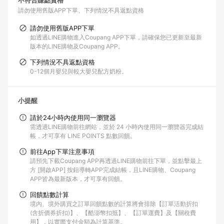
不符合賺點資格
請勿使用舊版APP下單
下列情況不具返點資格
請勿使用舊版APP下單
如透過LINE購物進入Coupang APP下單，請確保您已更新至最新
版本的LINE購物及Coupang APP。
下列情況不具返點資格
0-12個月嬰兒與較大嬰兒配方奶粉。
小提醒
請於24小時內使用同一瀏覽器
需透過LINE購物前往網站，並於 24 小時內使用同一瀏覽器完成結
帳，才可享有 LINE POINTS 點數回饋。
前往App下單注意事項
請預先下載Coupang APP再透過LINE購物前往下單，並點擊最上
方 [開啟APP] 按鈕導轉APP完成結帳，且LINE購物、Coupang
APP皆為最新版本，才可享有回饋。
回饋點數計算
境內、境外購買之訂單回饋點數的計算將會排除【訂單活動折扣
(含折價券折扣)】、【酷澎幣扣抵】、【訂單運費】及【關稅費
用】，以實際支付金額為計算基準。