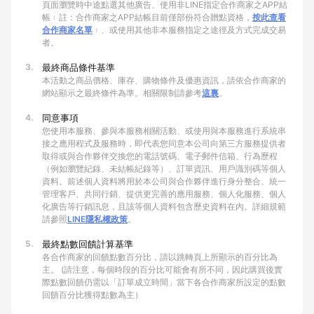
頁面瀏覽時中途點選其他廣告、使用非LINE指定合作商家之APP結
帳﹙註：合作商家之APP結帳目前僅部份符合贈點資格，
按此查看
合作商家名單
﹚、或使用其他非本服務指定之途徑及方式完成交易
者。
3.
最終商品條件基準
本活動之商品價格、庫存、購物條件及優惠資訊，請依合作商家的
網站顯示之最終條件為準。相關限制請參考
這裏
。
4.
同意事項
您使用本服務、參與本服務相關活動、或使用與本服務進行系統串
接之應用程式及服務時，即代表您同意本公司向第三方服務提供者
取得或與合作夥伴交換您的電話號碼、電子郵件信箱、行為歷程
（例如瀏覽紀錄、未結帳紀錄等）、訂單資訊、用戶識別碼等個人
資料。前述個人資料將用於本公司與合作夥伴進行身分整合、統一
管理客戶、共同行銷、提供更完善的應用服務、個人化服務、個人
化廣告等行銷訊息，且該等個人資料包含歷史資料在內。詳細規範
請參照
LINE隱私權政策
。
5.
最終點數回饋計算基準
各合作商家的回饋點數百分比，請以跳轉頁上所顯示的百分比為
主。 (請注意，每個時段的百分比可能會有所不同，因此購買後實
際點數回饋仍需以「訂單成立時間」當下各合作商家所設定的點數
回饋百分比獲得點數為主）