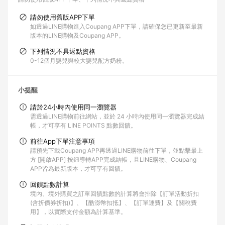
請勿使用舊版APP下單
如透過LINE購物進入Coupang APP下單，請確保您已更新至最新
版本的LINE購物及Coupang APP。
下列情況不具返點資格
0-12個月嬰兒與較大嬰兒配方奶粉。
小提醒
請於24小時內使用同一瀏覽器
需透過LINE購物前往網站，並於 24 小時內使用同一瀏覽器完成結
帳，才可享有 LINE POINTS 點數回饋。
前往App下單注意事項
請預先下載Coupang APP再透過LINE購物前往下單，並點擊最上
方 [開啟APP] 按鈕導轉APP完成結帳，且LINE購物、Coupang
APP皆為最新版本，才可享有回饋。
回饋點數計算
境內、境外購買之訂單回饋點數的計算將會排除【訂單活動折扣
(含折價券折扣)】、【酷澎幣扣抵】、【訂單運費】及【關稅費
用】，以實際支付金額為計算基準。