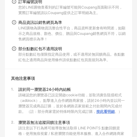
訂單編號說明
您於LINE購物查看到的訂單編號可能與Coupang頁面顯示不同，
實際訂單編號請以Coupang提供之訂單明細為主。
商品資訊以銷售網頁為準
LINE購物為購物資訊整合性平台，商品資料更新會有時間差，如顯
示之商品規格、顏色、價位、贈品與Coupang銷售網頁不符，以銷
售網頁標示為準！
部分點數紅包不適用說明
部分點數紅包僅限指定商品使用，或不適用於無回饋商品。各點數
紅包之適用商品與使用條件請依點數紅包頁面規則為準。
其他注意事項
1.
請於同一瀏覽器24小時內結帳
請確認您的瀏覽器已設定開啟cookie功能，並取消廣告阻擋程式
（adblock）。點擊進入合作網路商家後，請於24小時內並以同一
瀏覽器完成商品訂購 ，並於各網路店家規範之付款期間內完成付
款。 （註：部分商家需於特殊時限內完成訂購，
按此看明細
。）
2.
瀏覽器無法追蹤回饋注意事項
請注意以下行為將可能導致無法取得 LINE POINTS 點數回饋資
格：使用無痕視窗 / 私密瀏覽功能使用本服務、進入合作網路商家