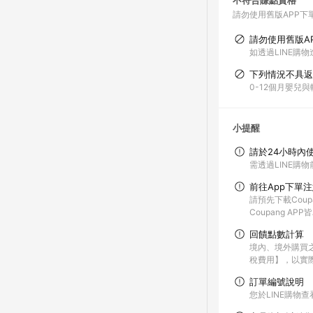
不符合賺點資格
請勿使用舊版APP下
請勿使用舊版A
如透過LINE購物
下列情況不具返
0-12個月嬰兒
小提醒
請於24小時內
需透過LINE購物
前往App下單
請預先下載Coup
Coupang A
回饋點數計算
境內、境外購買
稅費用】，以實
訂單編號說明
您於LINE購物