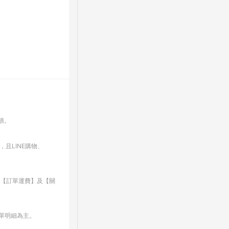
回饋。
，且LINE購物、
、【訂單運費】及【關
訂單明細為主。