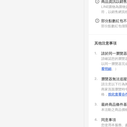
商品資訊以銷售
LINE購物為購
符，以銷售網頁
部分點數紅包不
部分點數紅包僅
其他注意事項
1.
請於同一瀏覽器
請確認您的瀏覽器
以同一瀏覽器完
看明細
。）
2.
瀏覽器無法追蹤
請注意以下行為將
商家頁面瀏覽時中
格，
按此查看合
3.
最終商品條件基
本活動之商品價
4.
同意事項
您使用本服務、