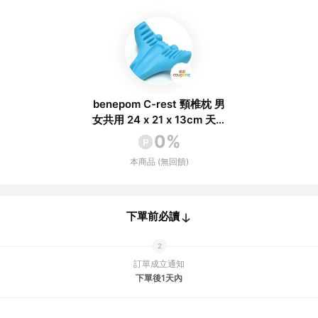
benepom C-rest 頸椎枕 男
女共用 24 x 21 x 13cm 天空
藍色 1個
0%
本商品 (無回饋)
下單前必讀
訂單成立通知
下單後1天內