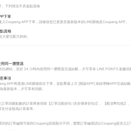
單
下列情況不具返點資格
PP下單
進入Coupang APP下單，請確保您已更新至最新版本的LINE購物及Coupang APP。
點資格
與較大嬰兒配方奶粉。
使用同一瀏覽器
前往網站，並於 24 小時內使用同一瀏覽器完成結帳，才可享有 LINE POINTS 點數
注意事項
ang APP再透過LINE購物前往下單，並點擊最上方 [開啟APP] 按鈕導轉APP完成結帳
PP皆為最新版本，才可享有回饋。
之訂單回饋點數的計算將會排除【訂單活動折扣 (含折價券折扣)】、【酷澎幣扣抵】
際支付金額為計算基準。
查看到的訂單編號可能與Coupang頁面顯示不同，實際訂單編號請以Coupang提供之