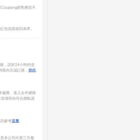
oupang銷售網頁不
數紅包頁面規則為準。
家後，請於24小時內並
時限內完成訂購，
按此
使用本服務、進入合作網路
目前僅部份符合贈點資
制請參考
這裏
。
同意本公司向第三方服