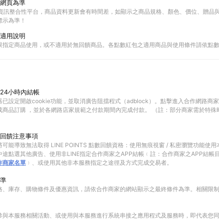
網頁為準
物資訊整合性平台，商品資料更新會有時間差，如顯示之商品規格、顏色、價位、贈品與C
標示為準！
適用說明
限指定商品使用，或不適用於無回饋商品。各點數紅包之適用商品與使用條件請依點
24小時內結帳
已設定開啟cookie功能，並取消廣告阻擋程式（adblock）。點擊進入合作網路商
成商品訂購 ，並於各網路店家規範之付款期間內完成付款。 （註：部分商家需於特殊
回饋注意事項
可能導致無法取得 LINE POINTS 點數回饋資格：使用無痕視窗 / 私密瀏覽功能
途點選其他廣告、使用非LINE指定合作商家之APP結帳﹙註：合作商家之APP結帳
作商家名單
﹚、或使用其他非本服務指定之途徑及方式完成交易者。
準
格、庫存、購物條件及優惠資訊，請依合作商家的網站顯示之最終條件為準。相關限
參與本服務相關活動、或使用與本服務進行系統串接之應用程式及服務時，即代表您