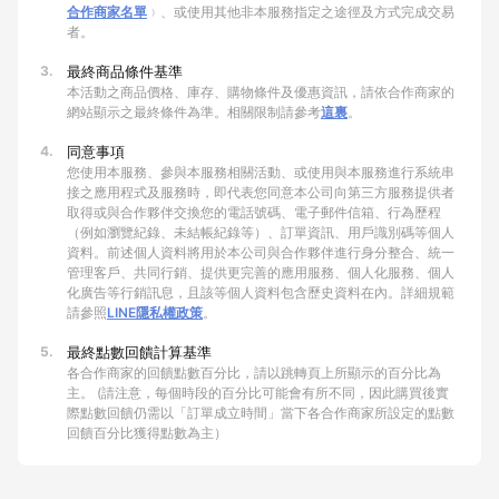
合作商家名單
﹚、或使用其他非本服務指定之途徑及方式完成交易
者。
3.
最終商品條件基準
本活動之商品價格、庫存、購物條件及優惠資訊，請依合作商家的
網站顯示之最終條件為準。相關限制請參考
這裏
。
4.
同意事項
您使用本服務、參與本服務相關活動、或使用與本服務進行系統串
接之應用程式及服務時，即代表您同意本公司向第三方服務提供者
取得或與合作夥伴交換您的電話號碼、電子郵件信箱、行為歷程
（例如瀏覽紀錄、未結帳紀錄等）、訂單資訊、用戶識別碼等個人
資料。前述個人資料將用於本公司與合作夥伴進行身分整合、統一
管理客戶、共同行銷、提供更完善的應用服務、個人化服務、個人
化廣告等行銷訊息，且該等個人資料包含歷史資料在內。詳細規範
請參照
LINE隱私權政策
。
5.
最終點數回饋計算基準
各合作商家的回饋點數百分比，請以跳轉頁上所顯示的百分比為
主。 (請注意，每個時段的百分比可能會有所不同，因此購買後實
際點數回饋仍需以「訂單成立時間」當下各合作商家所設定的點數
回饋百分比獲得點數為主）