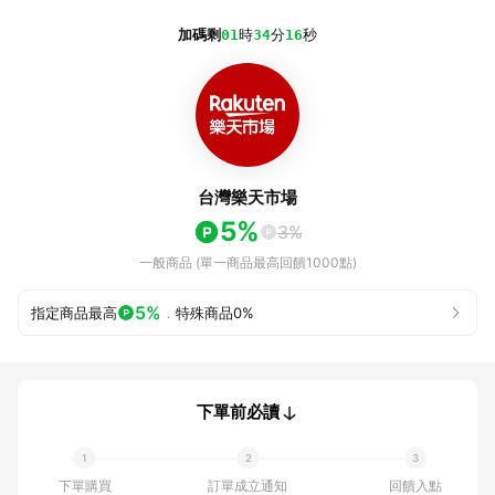
加碼剩
01
時
34
分
16
秒
台灣樂天市場
5%
3%
一般商品 (單一商品最高回饋1000點)
5%
指定商品最高
．
特殊商品
0%
下單前必讀
下單購買
訂單成立通知
回饋入點