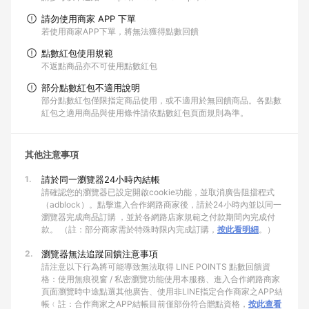
請勿使用商家 APP 下單
若使用商家APP下單，將無法獲得點數回饋
點數紅包使用規範
不返點商品亦不可使用點數紅包
部分點數紅包不適用說明
部分點數紅包僅限指定商品使用，或不適用於無回饋商品。各點數
紅包之適用商品與使用條件請依點數紅包頁面規則為準。
其他注意事項
1.
請於同一瀏覽器24小時內結帳
請確認您的瀏覽器已設定開啟cookie功能，並取消廣告阻擋程式
（adblock）。點擊進入合作網路商家後，請於24小時內並以同一
瀏覽器完成商品訂購 ，並於各網路店家規範之付款期間內完成付
款。 （註：部分商家需於特殊時限內完成訂購，
按此看明細
。）
2.
瀏覽器無法追蹤回饋注意事項
請注意以下行為將可能導致無法取得 LINE POINTS 點數回饋資
格：使用無痕視窗 / 私密瀏覽功能使用本服務、進入合作網路商家
頁面瀏覽時中途點選其他廣告、使用非LINE指定合作商家之APP結
帳﹙註：合作商家之APP結帳目前僅部份符合贈點資格，
按此查看