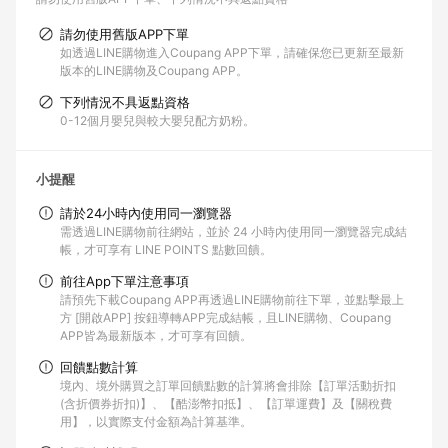
請勿使用舊版APP下單
如透過LINE購物進入Coupang APP下單，請確保您已更新至最新
版本的LINE購物及Coupang APP。
下列情況不具返點資格
0-12個月嬰兒與較大嬰兒配方奶粉。
小提醒
請於24小時內使用同一瀏覽器
需透過LINE購物前往網站，並於 24 小時內使用同一瀏覽器完成結
帳，才可享有 LINE POINTS 點數回饋。
前往App下單注意事項
請預先下載Coupang APP再透過LINE購物前往下單，並點擊最上
方 [開啟APP] 按鈕導轉APP完成結帳，且LINE購物、Coupang
APP皆為最新版本，才可享有回饋。
回饋點數計算
境內、境外購買之訂單回饋點數的計算將會排除【訂單活動折扣
(含折價券折扣)】、【酷澎幣扣抵】、【訂單運費】及【關稅費
用】，以實際支付金額為計算基準。