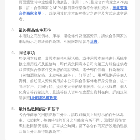
頁面瀏覽時中途點選其他廣告、使用非LINE指定合作商家之APP結
帳﹙註：合作商家之APP結帳目前僅部份符合贈點資格，
按此查看
合作商家名單
﹚、或使用其他非本服務指定之途徑及方式完成交易
者。
3.
最終商品條件基準
本活動之商品價格、庫存、購物條件及優惠資訊，請依合作商家的
網站顯示之最終條件為準。相關限制請參考
這裏
。
4.
同意事項
您使用本服務、參與本服務相關活動、或使用與本服務進行系統串
接之應用程式及服務時，即代表您同意本公司向第三方服務提供者
取得或與合作夥伴交換您的電話號碼、電子郵件信箱、行為歷程
（例如瀏覽紀錄、未結帳紀錄等）、訂單資訊、用戶識別碼等個人
資料。前述個人資料將用於本公司與合作夥伴進行身分整合、統一
管理客戶、共同行銷、提供更完善的應用服務、個人化服務、個人
化廣告等行銷訊息，且該等個人資料包含歷史資料在內。詳細規範
請參照
LINE隱私權政策
。
5.
最終點數回饋計算基準
各合作商家的回饋點數百分比，請以跳轉頁上所顯示的百分比為
主。 (請注意，每個時段的百分比可能會有所不同，因此購買後實
際點數回饋仍需以「訂單成立時間」當下各合作商家所設定的點數
回饋百分比獲得點數為主）