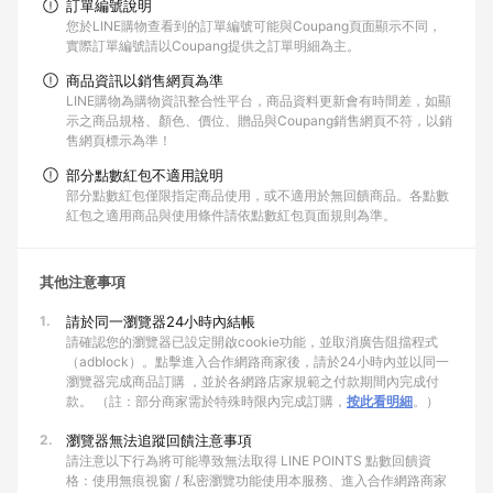
訂單編號說明
您於LINE購物查看到的訂單編號可能與Coupang頁面顯示不同，
實際訂單編號請以Coupang提供之訂單明細為主。
商品資訊以銷售網頁為準
LINE購物為購物資訊整合性平台，商品資料更新會有時間差，如顯
示之商品規格、顏色、價位、贈品與Coupang銷售網頁不符，以銷
售網頁標示為準！
部分點數紅包不適用說明
部分點數紅包僅限指定商品使用，或不適用於無回饋商品。各點數
紅包之適用商品與使用條件請依點數紅包頁面規則為準。
其他注意事項
1.
請於同一瀏覽器24小時內結帳
請確認您的瀏覽器已設定開啟cookie功能，並取消廣告阻擋程式
（adblock）。點擊進入合作網路商家後，請於24小時內並以同一
瀏覽器完成商品訂購 ，並於各網路店家規範之付款期間內完成付
款。 （註：部分商家需於特殊時限內完成訂購，
按此看明細
。）
2.
瀏覽器無法追蹤回饋注意事項
請注意以下行為將可能導致無法取得 LINE POINTS 點數回饋資
格：使用無痕視窗 / 私密瀏覽功能使用本服務、進入合作網路商家