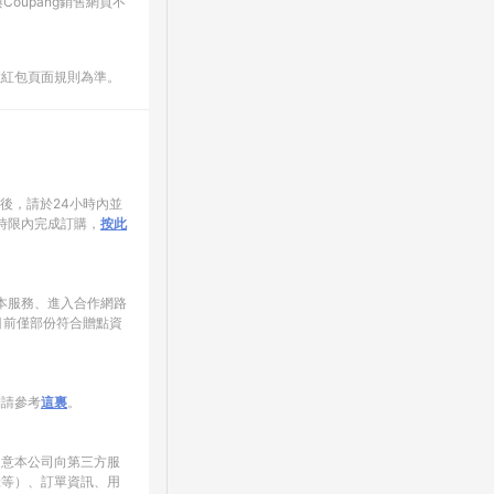
oupang銷售網頁不
數紅包頁面規則為準。
家後，請於24小時內並
時限內完成訂購，
按此
使用本服務、進入合作網路
目前僅部份符合贈點資
制請參考
這裏
。
同意本公司向第三方服
錄等）、訂單資訊、用