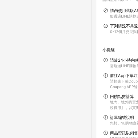
請勿使用舊版A
如透過LINE購物
下列情況不具返
0-12個月嬰兒
小提醒
請於24小時內
需透過LINE購物
前往App下單
請預先下載Coup
Coupang A
回饋點數計算
境內、境外購買
稅費用】，以實
訂單編號說明
您於LINE購物
商品資訊以銷售