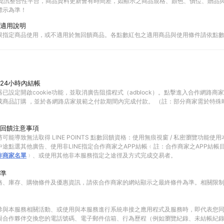
物資訊整合性平台，商品資料更新會有時間差，如顯示之商品規格、顏色、價位、贈品與C
標示為準！
適用說明
限指定商品使用，或不適用於無回饋商品。各點數紅包之適用商品與使用條件請依點
24小時內結帳
已設定開啟cookie功能，並取消廣告阻擋程式（adblock）。點擊進入合作網路商
成商品訂購 ，並於各網路店家規範之付款期間內完成付款。 （註：部分商家需於特殊
回饋注意事項
可能導致無法取得 LINE POINTS 點數回饋資格：使用無痕視窗 / 私密瀏覽功能
途點選其他廣告、使用非LINE指定合作商家之APP結帳﹙註：合作商家之APP結帳
作商家名單
﹚、或使用其他非本服務指定之途徑及方式完成交易者。
準
格、庫存、購物條件及優惠資訊，請依合作商家的網站顯示之最終條件為準。相關限
參與本服務相關活動、或使用與本服務進行系統串接之應用程式及服務時，即代表您
與合作夥伴交換您的電話號碼、電子郵件信箱、行為歷程（例如瀏覽紀錄、未結帳紀