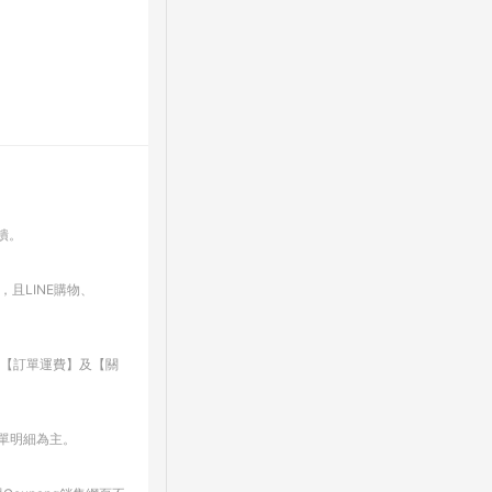
回饋。
，且LINE購物、
、【訂單運費】及【關
訂單明細為主。