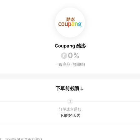
Coupang 酷澎
0%
一般商品 (無回饋)
下單前必讀
訂單成立通知
下單後1天內
單
下列情況不具返點資格