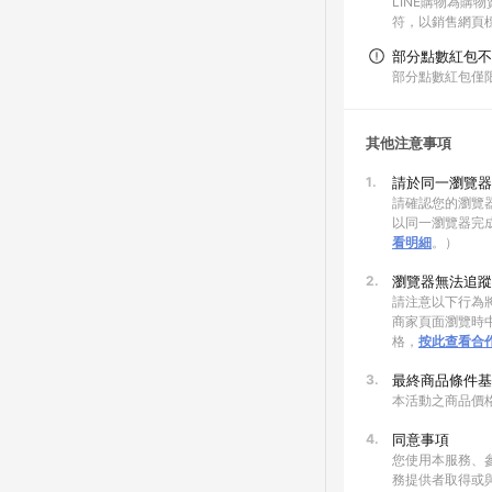
LINE購物為購
符，以銷售網頁
部分點數紅包不
部分點數紅包僅
其他注意事項
1.
請於同一瀏覽器
請確認您的瀏覽器
以同一瀏覽器完
看明細
。）
2.
瀏覽器無法追蹤
請注意以下行為將
商家頁面瀏覽時中
格，
按此查看合
3.
最終商品條件基
本活動之商品價
4.
同意事項
您使用本服務、
務提供者取得或