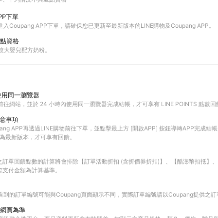
PP下單
進入Coupang APP下單，請確保您已更新至最新版本的LINE購物及Coupang APP。
點資格
與較大嬰兒配方奶粉。
使用同一瀏覽器
前往網站，並於 24 小時內使用同一瀏覽器完成結帳，才可享有 LINE POINTS 點數
注意事項
ang APP再透過LINE購物前往下單，並點擊最上方 [開啟APP] 按鈕導轉APP完成結帳
PP皆為最新版本，才可享有回饋。
之訂單回饋點數的計算將會排除【訂單活動折扣 (含折價券折扣)】、【酷澎幣扣抵】
際支付金額為計算基準。
查看到的訂單編號可能與Coupang頁面顯示不同，實際訂單編號請以Coupang提供之
網頁為準