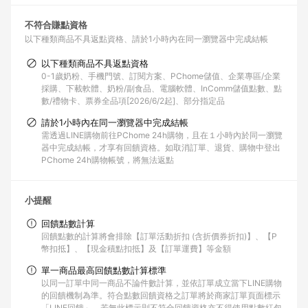
不符合賺點資格
以下種類商品不具返點資格
請於1小時內在同一瀏覽器中完成結帳
以下種類商品不具返點資格
0-1歲奶粉、手機門號、訂閱方案、PChome儲值、企業專區/企業
採購、下載軟體、奶粉/副食品、電腦軟體、InComm儲值點數、點
數/禮物卡、票券全品項[2026/6/2起]、部分指定品
請於1小時內在同一瀏覽器中完成結帳
需透過LINE購物前往PChome 24h購物，且在１小時內於同一瀏覽
器中完成結帳，才享有回饋資格。如取消訂單、退貨、購物中登出
PChome 24h購物帳號，將無法返點
小提醒
回饋點數計算
回饋點數的計算將會排除【訂單活動折扣 (含折價券折扣)】、【P
幣扣抵】、【現金積點扣抵】及【訂單運費】等金額
單一商品最高回饋點數計算標準
以同一訂單中同一商品不論件數計算，並依訂單成立當下LINE購物
的回饋機制為準。符合點數回饋資格之訂單將於商家訂單頁面標示
「LINE回饋」，若無此標示則不符合回饋資格亦不得使用點數紅包