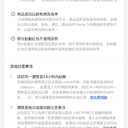
。
商品資訊以銷售網頁為準
LINE購物為購物資訊整合性平台，商品資料更新會有時間差，如顯
示之商品規格、顏色、價位、贈品與PChome 24h購物銷售網頁不
符，以銷售網頁標示為準！
部分點數紅包不適用說明
部分點數紅包僅限指定商品使用，或不適用於無回饋商品。各點數
紅包之適用商品與使用條件請依點數紅包頁面規則為準。
其他注意事項
1.
請於同一瀏覽器24小時內結帳
請確認您的瀏覽器已設定開啟cookie功能，並取消廣告阻擋程式
（adblock）。點擊進入合作網路商家後，請於24小時內並以同一
瀏覽器完成商品訂購 ，並於各網路店家規範之付款期間內完成付
款。 （註：部分商家需於特殊時限內完成訂購，
按此看明細
。）
2.
瀏覽器無法追蹤回饋注意事項
請注意以下行為將可能導致無法取得 LINE POINTS 點數回饋資
格：使用無痕視窗 / 私密瀏覽功能使用本服務、進入合作網路商家
頁面瀏覽時中途點選其他廣告、使用非LINE指定合作商家之APP結