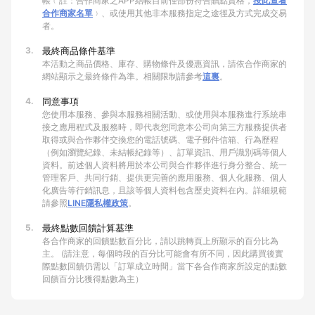
帳﹙註：合作商家之APP結帳目前僅部份符合贈點資格，
按此查看
合作商家名單
﹚、或使用其他非本服務指定之途徑及方式完成交易
者。
3.
最終商品條件基準
本活動之商品價格、庫存、購物條件及優惠資訊，請依合作商家的
網站顯示之最終條件為準。相關限制請參考
這裏
。
4.
同意事項
您使用本服務、參與本服務相關活動、或使用與本服務進行系統串
接之應用程式及服務時，即代表您同意本公司向第三方服務提供者
取得或與合作夥伴交換您的電話號碼、電子郵件信箱、行為歷程
（例如瀏覽紀錄、未結帳紀錄等）、訂單資訊、用戶識別碼等個人
資料。前述個人資料將用於本公司與合作夥伴進行身分整合、統一
管理客戶、共同行銷、提供更完善的應用服務、個人化服務、個人
化廣告等行銷訊息，且該等個人資料包含歷史資料在內。詳細規範
請參照
LINE隱私權政策
。
5.
最終點數回饋計算基準
各合作商家的回饋點數百分比，請以跳轉頁上所顯示的百分比為
主。 (請注意，每個時段的百分比可能會有所不同，因此購買後實
際點數回饋仍需以「訂單成立時間」當下各合作商家所設定的點數
回饋百分比獲得點數為主）