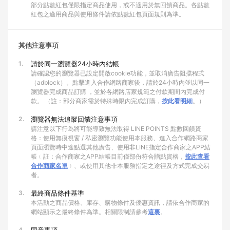
部分點數紅包僅限指定商品使用，或不適用於無回饋商品。各點數
紅包之適用商品與使用條件請依點數紅包頁面規則為準。
其他注意事項
1.
請於同一瀏覽器24小時內結帳
請確認您的瀏覽器已設定開啟cookie功能，並取消廣告阻擋程式
（adblock）。點擊進入合作網路商家後，請於24小時內並以同一
瀏覽器完成商品訂購 ，並於各網路店家規範之付款期間內完成付
款。 （註：部分商家需於特殊時限內完成訂購，
按此看明細
。）
2.
瀏覽器無法追蹤回饋注意事項
請注意以下行為將可能導致無法取得 LINE POINTS 點數回饋資
格：使用無痕視窗 / 私密瀏覽功能使用本服務、進入合作網路商家
頁面瀏覽時中途點選其他廣告、使用非LINE指定合作商家之APP結
帳﹙註：合作商家之APP結帳目前僅部份符合贈點資格，
按此查看
合作商家名單
﹚、或使用其他非本服務指定之途徑及方式完成交易
者。
3.
最終商品條件基準
本活動之商品價格、庫存、購物條件及優惠資訊，請依合作商家的
網站顯示之最終條件為準。相關限制請參考
這裏
。
4.