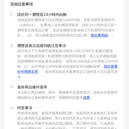
其他注意事項
1.
請於同一瀏覽器24小時內結帳
請確認您的瀏覽器已設定開啟cookie功能，並取消廣告阻擋程式
（adblock）。點擊進入合作網路商家後，請於24小時內並以同一
瀏覽器完成商品訂購 ，並於各網路店家規範之付款期間內完成付
款。 （註：部分商家需於特殊時限內完成訂購，
按此看明細
。）
2.
瀏覽器無法追蹤回饋注意事項
請注意以下行為將可能導致無法取得 LINE POINTS 點數回饋資
格：使用無痕視窗 / 私密瀏覽功能使用本服務、進入合作網路商家
頁面瀏覽時中途點選其他廣告、使用非LINE指定合作商家之APP結
帳﹙註：合作商家之APP結帳目前僅部份符合贈點資格，
按此查看
合作商家名單
﹚、或使用其他非本服務指定之途徑及方式完成交易
者。
3.
最終商品條件基準
本活動之商品價格、庫存、購物條件及優惠資訊，請依合作商家的
網站顯示之最終條件為準。相關限制請參考
這裏
。
4.
同意事項
您使用本服務、參與本服務相關活動、或使用與本服務進行系統串
接之應用程式及服務時，即代表您同意本公司向第三方服務提供者
取得或與合作夥伴交換您的電話號碼、電子郵件信箱、行為歷程
（例如瀏覽紀錄、未結帳紀錄等）、訂單資訊、用戶識別碼等個人