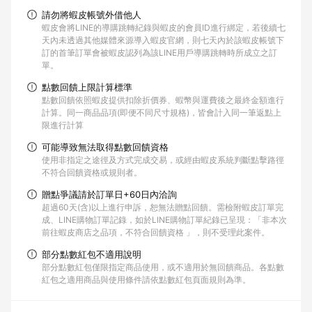
請勿將蝦皮帳號外借他人
蝦皮會將LINE的導購跳轉紀錄與蝦皮的會員ID進行綁定，若後續七
天內未透過其他媒體來源導入蝦皮官網，則七天內於該蝦皮帳號下
訂的首筆訂單會被蝦皮認列為該LINE用戶導購跳轉時所成立之訂
單。
點數回饋上限計算標準
點數回饋依照蝦皮提供扣除折價券、蝦幣與運費後之最終金額進行
計算。同一商品品項(即便不同尺寸規格)，皆會計入同一筆返點上
限進行計算
可能導致無法取得點數回饋資格
使用非指定之途徑及方式完成交易，或經由蝦皮系統判斷點擊路徑
不符合回饋資格或規則者。
贈點爭議請於訂單日+60日內洽詢
超過60天(含)以上進行申訴，恕無法贈點回饋。需檢附蝦皮訂單完
成、LINE購物訂單記錄，如於LINE購物訂單紀錄已呈現：「非本次
前往蝦皮商店之品項，不符合回饋資格 」，則不受理此案件。
部分點數紅包不適用說明
部分點數紅包僅限指定商品使用，或不適用於無回饋商品。各點數
紅包之適用商品與使用條件請依點數紅包頁面規則為準。