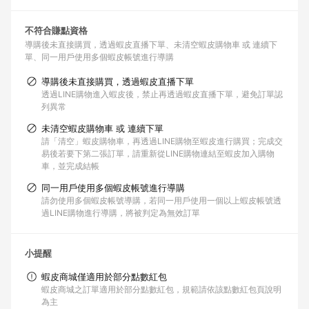
不符合賺點資格
導購後未直接購買，透過蝦皮直播下單
未清空蝦皮購物車 或 連續下
單
同一用戶使用多個蝦皮帳號進行導購
導購後未直接購買，透過蝦皮直播下單
透過LINE購物進入蝦皮後，禁止再透過蝦皮直播下單，避免訂單認
列異常
未清空蝦皮購物車 或 連續下單
請「清空」蝦皮購物車，再透過LINE購物至蝦皮進行購買；完成交
易後若要下第二張訂單，請重新從LINE購物連結至蝦皮加入購物
車，並完成結帳
同一用戶使用多個蝦皮帳號進行導購
請勿使用多個蝦皮帳號導購，若同一用戶使用一個以上蝦皮帳號透
過LINE購物進行導購，將被判定為無效訂單
小提醒
蝦皮商城僅適用於部分點數紅包
蝦皮商城之訂單適用於部分點數紅包，規範請依該點數紅包頁說明
為主