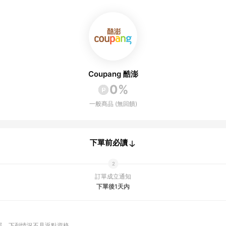
Coupang 酷澎
0%
一般商品 (無回饋)
下單前必讀
訂單成立通知
下單後1天內
單
下列情況不具返點資格