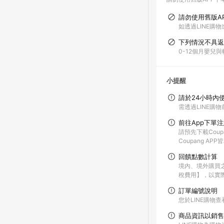
請勿使用舊版A
如透過LINE購物
下列情況不具返
0-12個月嬰兒
小提醒
請於24小時內
需透過LINE購物
前往App下單
請預先下載Coup
Coupang A
回饋點數計算
境內、境外購買
稅費用】，以實
訂單編號說明
您於LINE購物
商品資訊以銷售