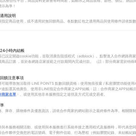
物資訊整合性平台，商品資料更新會有時間差，如顯示之商品規格、顏色、價位、贈品與C
標示為準！
適用說明
限指定商品使用，或不適用於無回饋商品。各點數紅包之適用商品與使用條件請依點
24小時內結帳
已設定開啟cookie功能，並取消廣告阻擋程式（adblock）。點擊進入合作網路商
成商品訂購 ，並於各網路店家規範之付款期間內完成付款。 （註：部分商家需於特殊
回饋注意事項
可能導致無法取得 LINE POINTS 點數回饋資格：使用無痕視窗 / 私密瀏覽功能
途點選其他廣告、使用非LINE指定合作商家之APP結帳﹙註：合作商家之APP結帳
作商家名單
﹚、或使用其他非本服務指定之途徑及方式完成交易者。
準
格、庫存、購物條件及優惠資訊，請依合作商家的網站顯示之最終條件為準。相關限
參與本服務相關活動、或使用與本服務進行系統串接之應用程式及服務時，即代表您
與合作夥伴交換您的電話號碼、電子郵件信箱、行為歷程（例如瀏覽紀錄、未結帳紀