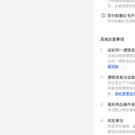
LINE購物為購
符，以銷售網頁
部分點數紅包不
部分點數紅包僅
其他注意事項
1.
請於同一瀏覽器
請確認您的瀏覽器
以同一瀏覽器完
看明細
。）
2.
瀏覽器無法追蹤
請注意以下行為將
商家頁面瀏覽時中
格，
按此查看合
3.
最終商品條件基
本活動之商品價
4.
同意事項
您使用本服務、
務提供者取得或