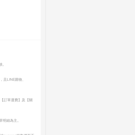
回饋。
，且LINE購物、
、【訂單運費】及【關
訂單明細為主。