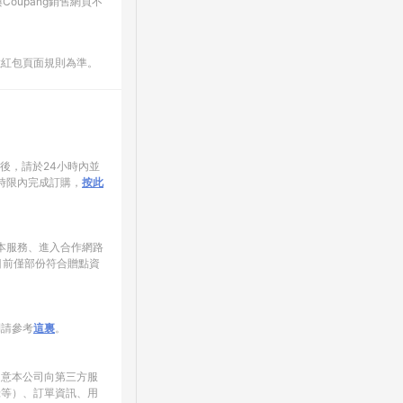
oupang銷售網頁不
數紅包頁面規則為準。
家後，請於24小時內並
時限內完成訂購，
按此
使用本服務、進入合作網路
目前僅部份符合贈點資
制請參考
這裏
。
同意本公司向第三方服
錄等）、訂單資訊、用