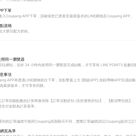
PP下單
進入Coupang APP下單，請確保您已更新至最新版本的LINE購物及Coupang APP。
點資格
與較大嬰兒配方奶粉。
使用同一瀏覽器
前往網站，並於 24 小時內使用同一瀏覽器完成結帳，才可享有 LINE POINTS 點數
注意事項
ang APP再透過LINE購物前往下單，並點擊最上方 [開啟APP] 按鈕導轉APP完成結帳
PP皆為最新版本，才可享有回饋。
之訂單回饋點數的計算將會排除【訂單活動折扣 (含折價券折扣)】、【酷澎幣扣抵】
際支付金額為計算基準。
查看到的訂單編號可能與Coupang頁面顯示不同，實際訂單編號請以Coupang提供之
網頁為準