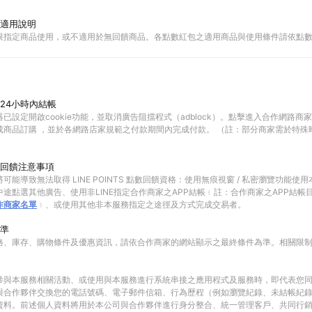
適用說明
限指定商品使用，或不適用於無回饋商品。各點數紅包之適用商品與使用條件請依點
24小時內結帳
已設定開啟cookie功能，並取消廣告阻擋程式（adblock）。點擊進入合作網路商
成商品訂購 ，並於各網路店家規範之付款期間內完成付款。 （註：部分商家需於特殊
回饋注意事項
可能導致無法取得 LINE POINTS 點數回饋資格：使用無痕視窗 / 私密瀏覽功能
途點選其他廣告、使用非LINE指定合作商家之APP結帳﹙註：合作商家之APP結帳
作商家名單
﹚、或使用其他非本服務指定之途徑及方式完成交易者。
準
格、庫存、購物條件及優惠資訊，請依合作商家的網站顯示之最終條件為準。相關限
參與本服務相關活動、或使用與本服務進行系統串接之應用程式及服務時，即代表您
與合作夥伴交換您的電話號碼、電子郵件信箱、行為歷程（例如瀏覽紀錄、未結帳紀
資料。前述個人資料將用於本公司與合作夥伴進行身分整合、統一管理客戶、共同行