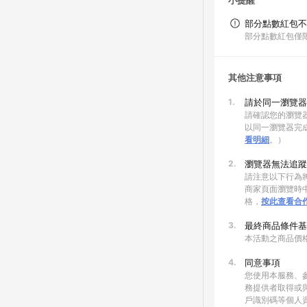
小提醒
部分點數紅包不
部分點數紅包僅
其他注意事項
1.
請於同一瀏覽器
請確認您的瀏覽器
以同一瀏覽器完
看明細
。）
2.
瀏覽器無法追蹤
請注意以下行為將
商家頁面瀏覽時中
格，
按此查看合
3.
最終商品條件基
本活動之商品價
4.
同意事項
您使用本服務、
務提供者取得或
戶識別碼等個人