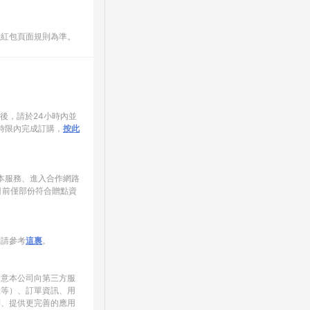
數紅包頁面規則為準。
家後，請於24小時內並
時限內完成訂購，
按此
使用本服務、進入合作網路
目前僅部份符合贈點資
制請參考
這裏
。
同意本公司向第三方服
錄等）、訂單資訊、用
銷、提供更完善的應用