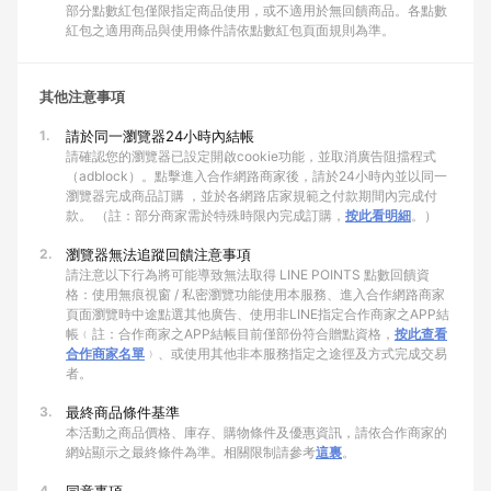
部分點數紅包僅限指定商品使用，或不適用於無回饋商品。各點數
紅包之適用商品與使用條件請依點數紅包頁面規則為準。
其他注意事項
1.
請於同一瀏覽器24小時內結帳
請確認您的瀏覽器已設定開啟cookie功能，並取消廣告阻擋程式
（adblock）。點擊進入合作網路商家後，請於24小時內並以同一
瀏覽器完成商品訂購 ，並於各網路店家規範之付款期間內完成付
款。 （註：部分商家需於特殊時限內完成訂購，
按此看明細
。）
2.
瀏覽器無法追蹤回饋注意事項
請注意以下行為將可能導致無法取得 LINE POINTS 點數回饋資
格：使用無痕視窗 / 私密瀏覽功能使用本服務、進入合作網路商家
頁面瀏覽時中途點選其他廣告、使用非LINE指定合作商家之APP結
帳﹙註：合作商家之APP結帳目前僅部份符合贈點資格，
按此查看
合作商家名單
﹚、或使用其他非本服務指定之途徑及方式完成交易
者。
3.
最終商品條件基準
本活動之商品價格、庫存、購物條件及優惠資訊，請依合作商家的
網站顯示之最終條件為準。相關限制請參考
這裏
。
4.