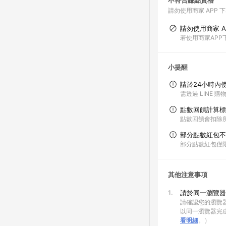
不符合賺點資格
請勿使用商家 APP 
請勿使用商家 A
若使用商家AP
小提醒
請於24小時內
需透過 LINE 
點數回饋計算標
點數回饋會扣除所
部分點數紅包不
部分點數紅包僅
其他注意事項
1.
請於同一瀏覽器
請確認您的瀏覽器
以同一瀏覽器完
看明細
。）