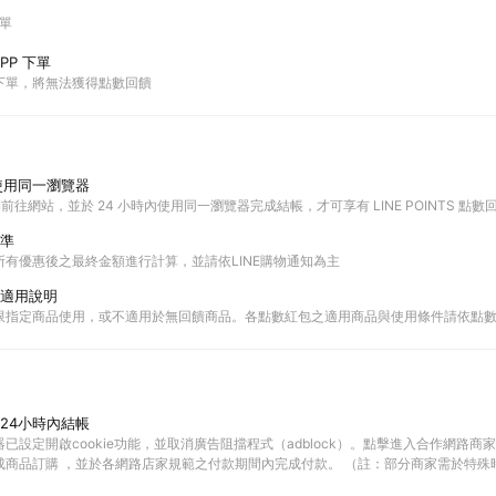
下單
PP 下單
P下單，將無法獲得點數回饋
使用同一瀏覽器
購物前往網站，並於 24 小時內使用同一瀏覽器完成結帳，才可享有 LINE POINTS 點數
準
有優惠後之最終金額進行計算，並請依LINE購物通知為主
適用說明
限指定商品使用，或不適用於無回饋商品。各點數紅包之適用商品與使用條件請依點
24小時內結帳
已設定開啟cookie功能，並取消廣告阻擋程式（adblock）。點擊進入合作網路商
成商品訂購 ，並於各網路店家規範之付款期間內完成付款。 （註：部分商家需於特殊