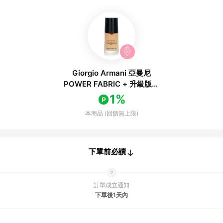
Giorgio Armani 亞曼尼
POWER FABRIC + 升級版零
瑕持久粉底液 SPF 20 - # 2
1%
30ml/1oz-粉底及蜜粉
本商品 (回饋無上限)
下單前必讀
訂單成立通知
下單後1天內