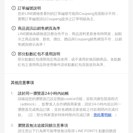
訂單編號說明
您於LINE購物查看到的訂單編號可能與Coupang頁面顯示不同，
實際訂單編號請以Coupang提供之訂單明細為主。
商品資訊以銷售網頁為準
LINE購物為購物資訊整合性平台，商品資料更新會有時間差，如顯
示之商品規格、顏色、價位、贈品與Coupang銷售網頁不符，以銷
售網頁標示為準！
部分點數紅包不適用說明
部分點數紅包僅限指定商品使用，或不適用於無回饋商品。各點數
紅包之適用商品與使用條件請依點數紅包頁面規則為準。
其他注意事項
1.
請於同一瀏覽器24小時內結帳
請確認您的瀏覽器已設定開啟cookie功能，並取消廣告阻擋程式
（adblock）。點擊進入合作網路商家後，請於24小時內並以同一
瀏覽器完成商品訂購 ，並於各網路店家規範之付款期間內完成付
款。 （註：部分商家需於特殊時限內完成訂購，
按此看明細
。）
2.
瀏覽器無法追蹤回饋注意事項
請注意以下行為將可能導致無法取得 LINE POINTS 點數回饋資