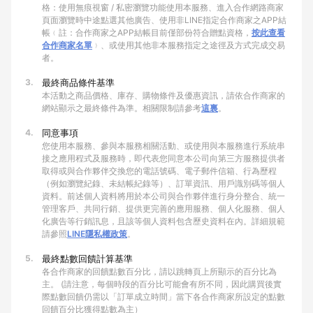
格：使用無痕視窗 / 私密瀏覽功能使用本服務、進入合作網路商家
頁面瀏覽時中途點選其他廣告、使用非LINE指定合作商家之APP結
帳﹙註：合作商家之APP結帳目前僅部份符合贈點資格，
按此查看
合作商家名單
﹚、或使用其他非本服務指定之途徑及方式完成交易
者。
3.
最終商品條件基準
本活動之商品價格、庫存、購物條件及優惠資訊，請依合作商家的
網站顯示之最終條件為準。相關限制請參考
這裏
。
4.
同意事項
您使用本服務、參與本服務相關活動、或使用與本服務進行系統串
接之應用程式及服務時，即代表您同意本公司向第三方服務提供者
取得或與合作夥伴交換您的電話號碼、電子郵件信箱、行為歷程
（例如瀏覽紀錄、未結帳紀錄等）、訂單資訊、用戶識別碼等個人
資料。前述個人資料將用於本公司與合作夥伴進行身分整合、統一
管理客戶、共同行銷、提供更完善的應用服務、個人化服務、個人
化廣告等行銷訊息，且該等個人資料包含歷史資料在內。詳細規範
請參照
LINE隱私權政策
。
5.
最終點數回饋計算基準
各合作商家的回饋點數百分比，請以跳轉頁上所顯示的百分比為
主。 (請注意，每個時段的百分比可能會有所不同，因此購買後實
際點數回饋仍需以「訂單成立時間」當下各合作商家所設定的點數
回饋百分比獲得點數為主）