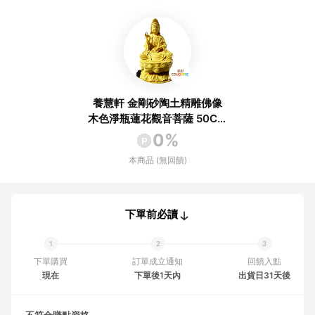
養慧軒 金剛砂陶土精雕佛像
木色淨瓶蓮花觀音菩薩 50CM
以下 適用於求平安 1個
0%
本商品 (無回饋)
下單前必讀
下單購買
訂單成立通知
回饋入點
現在
下單後1天內
出貨日31天後