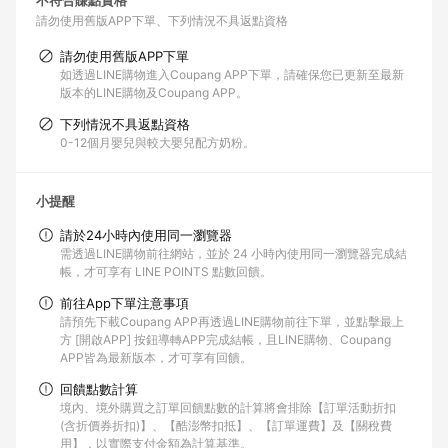
不符合賺點資格
請勿使用舊版APP下單
下列情況不具返點資格
請勿使用舊版APP下單
如透過LINE購物進入Coupang APP下單，請確保您已更新至最新
版本的LINE購物及Coupang APP。
下列情況不具返點資格
0-12個月嬰兒與較大嬰兒配方奶粉。
小提醒
請於24小時內使用同一瀏覽器
需透過LINE購物前往網站，並於 24 小時內使用同一瀏覽器完成結
帳，才可享有 LINE POINTS 點數回饋。
前往App下單注意事項
請預先下載Coupang APP再透過LINE購物前往下單，並點擊最上
方 [開啟APP] 按鈕導轉APP完成結帳，且LINE購物、Coupang
APP皆為最新版本，才可享有回饋。
回饋點數計算
境內、境外購買之訂單回饋點數的計算將會排除【訂單活動折扣
(含折價券折扣)】、【酷澎幣扣抵】、【訂單運費】及【關稅費
用】，以實際支付金額為計算基準。