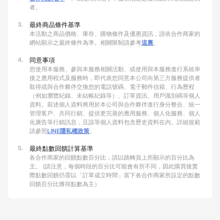
者。
3.
最終商品條件基準
本活動之商品價格、庫存、購物條件及優惠資訊，請依合作商家的
網站顯示之最終條件為準。相關限制請參考
這裏
。
4.
同意事項
您使用本服務、參與本服務相關活動、或使用與本服務進行系統串
接之應用程式及服務時，即代表您同意本公司向第三方服務提供者
取得或與合作夥伴交換您的電話號碼、電子郵件信箱、行為歷程
（例如瀏覽紀錄、未結帳紀錄等）、訂單資訊、用戶識別碼等個人
資料。前述個人資料將用於本公司與合作夥伴進行身分整合、統一
管理客戶、共同行銷、提供更完善的應用服務、個人化服務、個人
化廣告等行銷訊息，且該等個人資料包含歷史資料在內。詳細規範
請參照
LINE隱私權政策
。
5.
最終點數回饋計算基準
各合作商家的回饋點數百分比，請以跳轉頁上所顯示的百分比為
主。 (請注意，每個時段的百分比可能會有所不同，因此購買後實
際點數回饋仍需以「訂單成立時間」當下各合作商家所設定的點數
回饋百分比獲得點數為主）