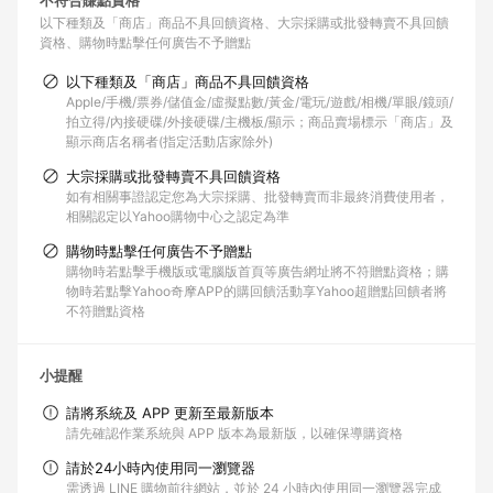
不符合賺點資格
以下種類及「商店」商品不具回饋資格
大宗採購或批發轉賣不具回饋
資格
購物時點擊任何廣告不予贈點
以下種類及「商店」商品不具回饋資格
Apple/手機/票券/儲值金/虛擬點數/黃金/電玩/遊戲/相機/單眼/鏡頭/
拍立得/內接硬碟/外接硬碟/主機板/顯示；商品賣場標示「商店」及
顯示商店名稱者(指定活動店家除外)
大宗採購或批發轉賣不具回饋資格
如有相關事證認定您為大宗採購、批發轉賣而非最終消費使用者，
相關認定以Yahoo購物中心之認定為準
購物時點擊任何廣告不予贈點
購物時若點擊手機版或電腦版首頁等廣告網址將不符贈點資格；購
物時若點擊Yahoo奇摩APP的購回饋活動享Yahoo超贈點回饋者將
不符贈點資格
小提醒
請將系統及 APP 更新至最新版本
請先確認作業系統與 APP 版本為最新版，以確保導購資格
請於24小時內使用同一瀏覽器
需透過 LINE 購物前往網站，並於 24 小時內使用同一瀏覽器完成