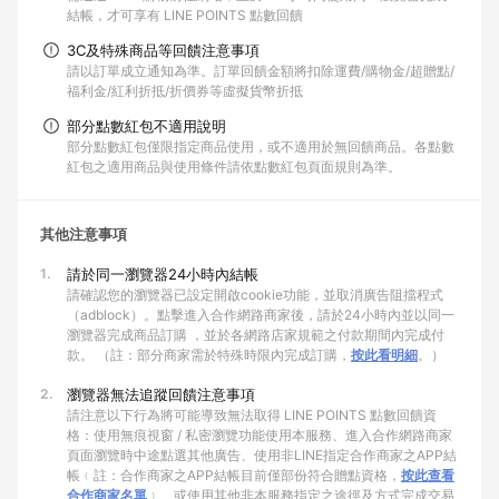
結帳，才可享有 LINE POINTS 點數回饋
3C及特殊商品等回饋注意事項
請以訂單成立通知為準。訂單回饋金額將扣除運費/購物金/超贈點/
福利金/紅利折抵/折價券等虛擬貨幣折抵
部分點數紅包不適用說明
部分點數紅包僅限指定商品使用，或不適用於無回饋商品。各點數
紅包之適用商品與使用條件請依點數紅包頁面規則為準。
其他注意事項
1.
請於同一瀏覽器24小時內結帳
請確認您的瀏覽器已設定開啟cookie功能，並取消廣告阻擋程式
（adblock）。點擊進入合作網路商家後，請於24小時內並以同一
瀏覽器完成商品訂購 ，並於各網路店家規範之付款期間內完成付
款。 （註：部分商家需於特殊時限內完成訂購，
按此看明細
。）
2.
瀏覽器無法追蹤回饋注意事項
請注意以下行為將可能導致無法取得 LINE POINTS 點數回饋資
格：使用無痕視窗 / 私密瀏覽功能使用本服務、進入合作網路商家
頁面瀏覽時中途點選其他廣告、使用非LINE指定合作商家之APP結
帳﹙註：合作商家之APP結帳目前僅部份符合贈點資格，
按此查看
合作商家名單
﹚、或使用其他非本服務指定之途徑及方式完成交易