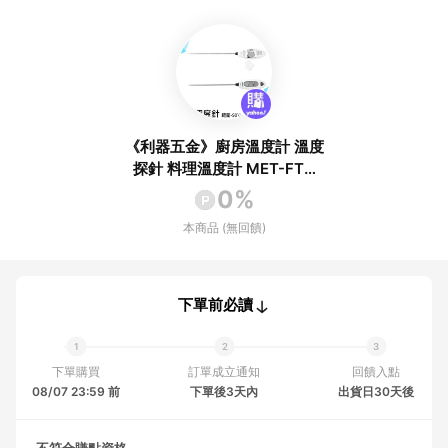
《利器五金》廚房溫度計 溫度
探針 料理溫度計 MET-FTN
電子溫度針 烘焙工具 麵糰發
0%
酵 料理測溫
本商品 (無回饋)
下單前必讀
下單購買
訂單成立通知
回饋入點
08/07 23:59 前
下單後3天內
出貨日30天後